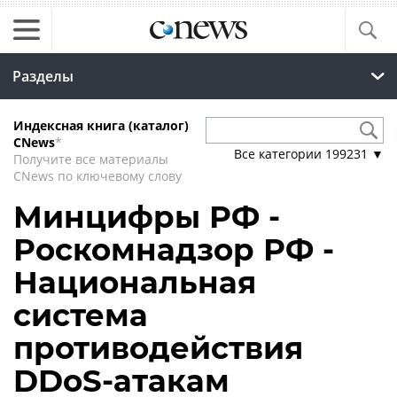
Разделы
Индексная книга (каталог)
CNews
*
Все категории
199231
▼
Получите все материалы
CNews по ключевому слову
Минцифры РФ -
Роскомнадзор РФ -
Национальная
система
противодействия
DDoS-атакам