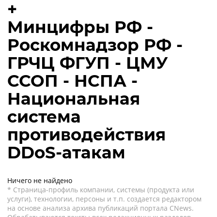
+
Минцифры РФ -
Роскомнадзор РФ -
ГРЧЦ ФГУП - ЦМУ
ССОП - НСПА -
Национальная
система
противодействия
DDoS-атакам
Ничего не найдено
* Страница-профиль компании, системы (продукта или
услуги), технологии, персоны и т.п. создается редактором
на основе анализа архива публикаций портала CNews.