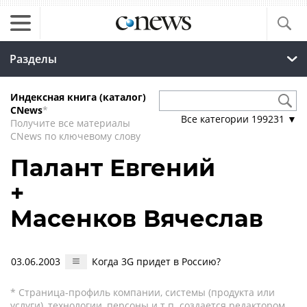
Разделы
Индексная книга (каталог)
CNews
*
Все категории
199231
▼
Получите все материалы
CNews по ключевому слову
Палант Евгений
+
Масенков Вячеслав
03.06.2003
Когда 3G придет в Россию?
* Страница-профиль компании, системы (продукта или
услуги), технологии, персоны и т.п. создается редактором