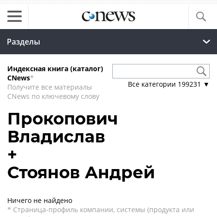
Разделы
Индексная книга (каталог)
CNews
*
Все категории
199231
▼
Получите все материалы
CNews по ключевому слову
Прокопович
Владислав
+
Стоянов Андрей
Ничего не найдено
* Страница-профиль компании, системы (продукта или