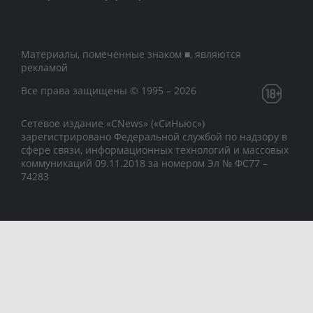
Материалы, помеченные знаком ■, являются
рекламой
Все права защищены © 1995 – 2026
Сетевое издание «CNews» («СиНьюс»)
зарегистрировано Федеральной службой по надзору в
сфере связи, информационных технологий и массовых
коммуникаций 09.11.2018 за номером Эл № ФС77 –
74283