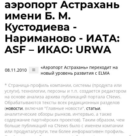
аэропорт Астрахань
имени Б. М.
Кустодиева -
Нариманово - ИАТА:
ASF – ИКАО: URWA
«Аэропорт Астрахань» переходит на
08.11.2010
новый уровень развития с ELMA
* Страница-профиль компании, системы (продукта или
услуги), технологии, персоны и т.п. создается редактором
на основе анализа архива публикаций портала CNews.
Обрабатываются тексты всех редакционных разделов
(
новости
, включая "Главные новости",
статьи
,
аналитические обзоры рынков, интервью, а также
содержание партнёрских проектов). Таким образом, чем
больше публикаций на CNews было с именем компании
или продукта/услуги, тем более информативен профиль.