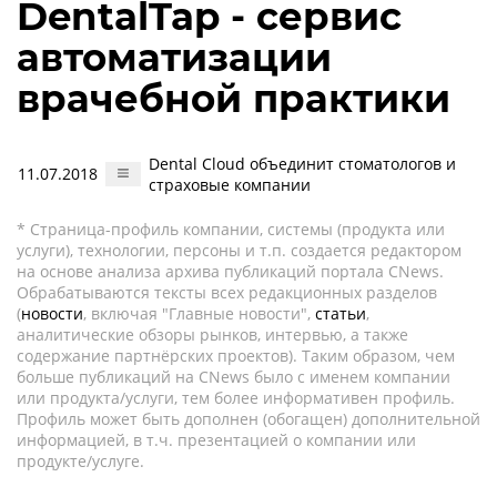
DentalTap - сервис
автоматизации
врачебной практики
Dental Cloud объединит стоматологов и
11.07.2018
страховые компании
* Страница-профиль компании, системы (продукта или
услуги), технологии, персоны и т.п. создается редактором
на основе анализа архива публикаций портала CNews.
Обрабатываются тексты всех редакционных разделов
(
новости
, включая "Главные новости",
статьи
,
аналитические обзоры рынков, интервью, а также
содержание партнёрских проектов). Таким образом, чем
больше публикаций на CNews было с именем компании
или продукта/услуги, тем более информативен профиль.
Профиль может быть дополнен (обогащен) дополнительной
информацией, в т.ч. презентацией о компании или
продукте/услуге.