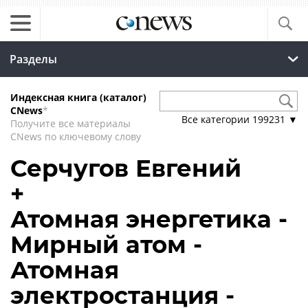
Разделы
Индексная книга (каталог)
CNews
*
Все категории
199231
▼
Получите все материалы
CNews по ключевому слову
Серчугов Евгений
+
Атомная энергетика -
Мирный атом -
Атомная
электростанция -