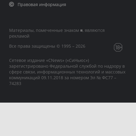
Правовая информация
Материалы, помеченные знаком ■, являются
рекламой
Все права защищены © 1995 – 2026
Сетевое издание «CNews» («СиНьюс»)
зарегистрировано Федеральной службой по надзору в
сфере связи, информационных технологий и массовых
коммуникаций 09.11.2018 за номером Эл № ФС77 –
74283