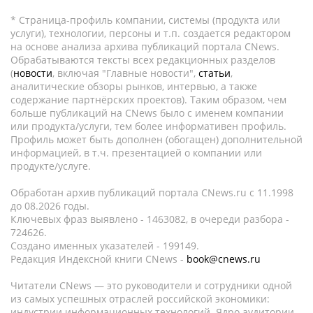
* Страница-профиль компании, системы (продукта или
услуги), технологии, персоны и т.п. создается редактором
на основе анализа архива публикаций портала CNews.
Обрабатываются тексты всех редакционных разделов
(
новости
, включая "Главные новости",
статьи
,
аналитические обзоры рынков, интервью, а также
содержание партнёрских проектов). Таким образом, чем
больше публикаций на CNews было с именем компании
или продукта/услуги, тем более информативен профиль.
Профиль может быть дополнен (обогащен) дополнительной
информацией, в т.ч. презентацией о компании или
продукте/услуге.
Обработан архив публикаций портала CNews.ru c 11.1998
до 08.2026 годы.
Ключевых фраз выявлено - 1463082, в очереди разбора -
724626.
Создано именных указателей - 199149.
Редакция Индексной книги CNews -
book@cnews.ru
Читатели CNews — это руководители и сотрудники одной
из самых успешных отраслей российской экономики:
индустрии информационных технологий. Ядро аудитории