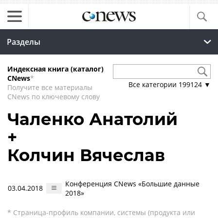
Разделы
Индексная книга (каталог)
CNews
*
Все категории
199124
▼
Получите все материалы
CNews по ключевому слову
Чаленко Анатолий
+
Колчин Вячеслав
Конференция CNews «Большие данные
03.04.2018
2018»
* Страница-профиль компании, системы (продукта или