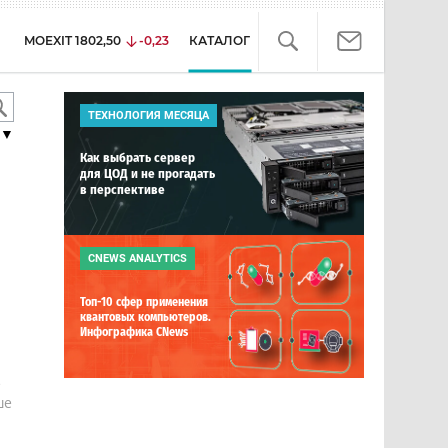
MOEXIT
1802,50
-0,23
КАТАЛОГ
ТЕХНОЛОГИЯ МЕСЯЦА
▼
Как выбрать сервер
для ЦОД и не прогадать
в перспективе
CNEWS ANALYTICS
Топ-10 сфер применения
квантовых компьютеров.
Инфографика CNews
е
ше