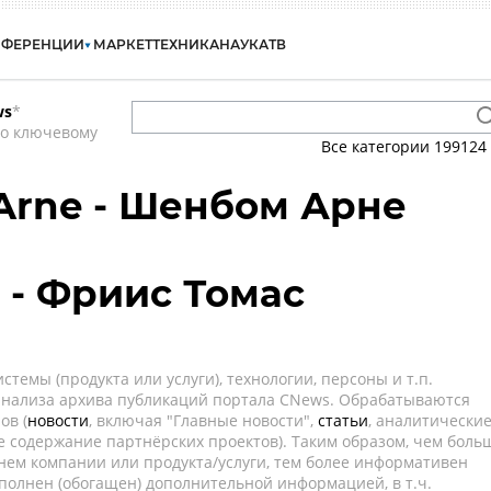
НФЕРЕНЦИИ
МАРКЕТ
ТЕХНИКА
НАУКА
ТВ
ws
*
по ключевому
Все категории
199124
Arne - Шенбом Арне
s - Фриис Томас
темы (продукта или услуги), технологии, персоны и т.п.
 анализа архива публикаций портала CNews. Обрабатываются
ов (
новости
, включая "Главные новости",
статьи
, аналитически
е содержание партнёрских проектов). Таким образом, чем боль
нем компании или продукта/услуги, тем более информативен
полнен (обогащен) дополнительной информацией, в т.ч.