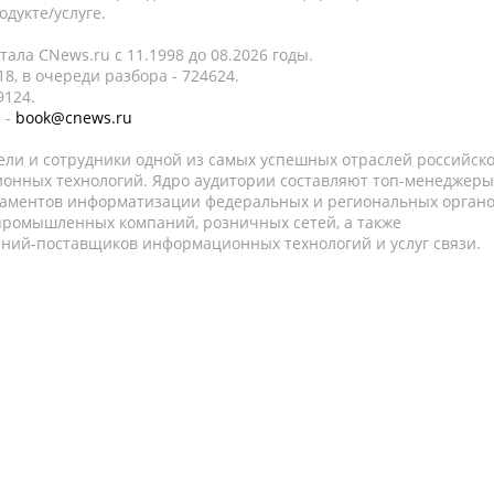
дукте/услуге.
ала CNews.ru c 11.1998 до 08.2026 годы.
8, в очереди разбора - 724624.
9124.
 -
book@cnews.ru
ели и сотрудники одной из самых успешных отраслей российск
онных технологий. Ядро аудитории составляют топ-менеджеры
таментов информатизации федеральных и региональных орган
 промышленных компаний, розничных сетей, а также
аний-поставщиков информационных технологий и услуг связи.