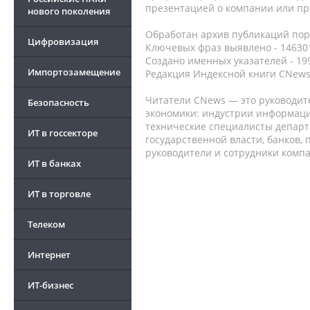
презентацией о компании или про
нового поколения
Обработан архив публикаций порт
Цифровизация
Ключевых фраз выявлено - 146301
Создано именных указателей - 19
Импортозамещение
Редакция Индексной книги CNews
Читатели CNews — это руководит
Безопасность
экономики: индустрии информаци
технические специалисты депар
ИТ в госсекторе
государственной власти, банков,
руководители и сотрудники комп
ИТ в банках
ИТ в торговле
Телеком
Интернет
ИТ-бизнес