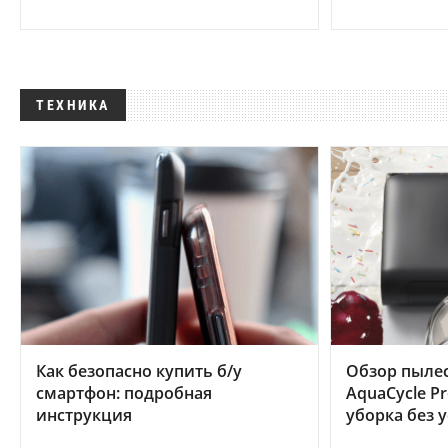
ТЕХНИКА
Как безопасно купить б/у
Обзор пылес
смартфон: подробная
AquaCycle Pr
инструкция
уборка без 