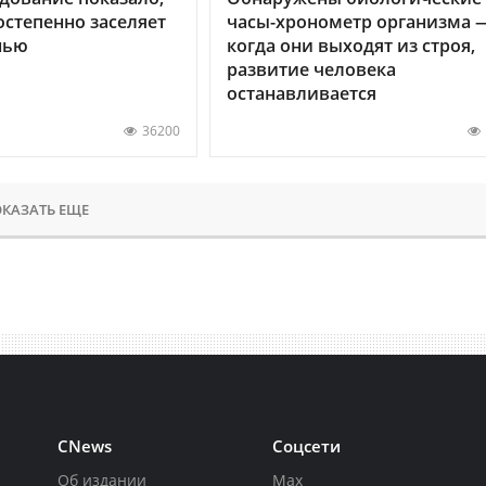
остепенно заселяет
часы-хронометр организма 
нью
когда они выходят из строя,
развитие человека
останавливается
36200
КАЗАТЬ ЕЩЕ
CNews
Соцсети
Об издании
Max