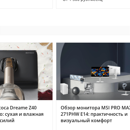
оса Dreame Z40
Обзор монитора MSI PRO MA
o: сухая и влажная
271PHW E14: практичность и
усилий
визуальный комфорт