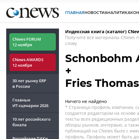
ГЛАВНАЯ
НОВОСТИ
АНАЛИТИКА
КО
Индексная книга (каталог) CNe
Получите все материалы CNews 
CNews FORUM
слову
12 ноября
Schonbohm 
CNews AWARDS
12 ноября
+
Fries Thoma
30 лет рынку ERP
в России
Главные
Ничего не найдено
ИТ-сценарии
2026
* Страница-профиль компании, сис
создается редактором на основе
тексты всех редакционных раздел
10 лет российского
бэкапа
обзоры рынков, интервью, а такж
публикаций на CNews было с име
профиль. Профиль может быть до
Российские ПАКи