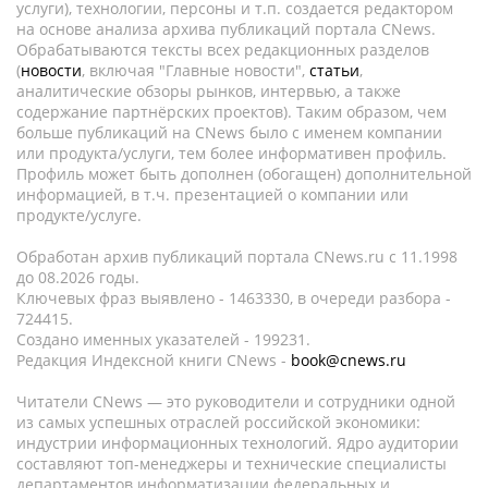
услуги), технологии, персоны и т.п. создается редактором
на основе анализа архива публикаций портала CNews.
Обрабатываются тексты всех редакционных разделов
(
новости
, включая "Главные новости",
статьи
,
аналитические обзоры рынков, интервью, а также
содержание партнёрских проектов). Таким образом, чем
больше публикаций на CNews было с именем компании
или продукта/услуги, тем более информативен профиль.
Профиль может быть дополнен (обогащен) дополнительной
информацией, в т.ч. презентацией о компании или
продукте/услуге.
Обработан архив публикаций портала CNews.ru c 11.1998
до 08.2026 годы.
Ключевых фраз выявлено - 1463330, в очереди разбора -
724415.
Создано именных указателей - 199231.
Редакция Индексной книги CNews -
book@cnews.ru
Читатели CNews — это руководители и сотрудники одной
из самых успешных отраслей российской экономики:
индустрии информационных технологий. Ядро аудитории
составляют топ-менеджеры и технические специалисты
департаментов информатизации федеральных и