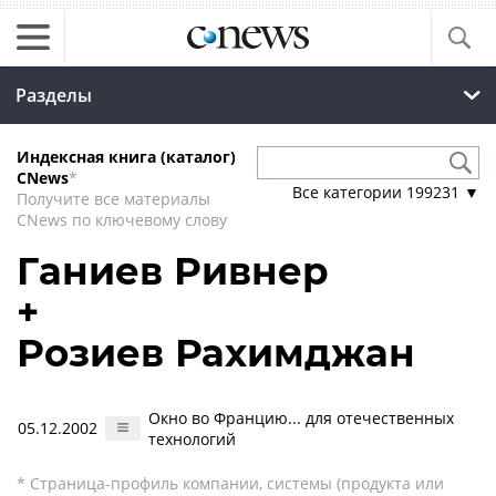
Разделы
Индексная книга (каталог)
CNews
*
Все категории
199231
▼
Получите все материалы
CNews по ключевому слову
Ганиев Ривнер
+
Розиев Рахимджан
Окно во Францию... для отечественных
05.12.2002
технологий
* Страница-профиль компании, системы (продукта или