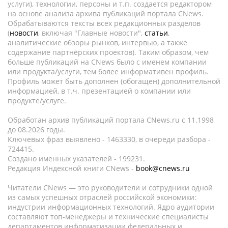
услуги), технологии, персоны и т.п. создается редактором
на основе анализа архива публикаций портала CNews.
Обрабатываются тексты всех редакционных разделов
(
новости
, включая "Главные новости",
статьи
,
аналитические обзоры рынков, интервью, а также
содержание партнёрских проектов). Таким образом, чем
больше публикаций на CNews было с именем компании
или продукта/услуги, тем более информативен профиль.
Профиль может быть дополнен (обогащен) дополнительной
информацией, в т.ч. презентацией о компании или
продукте/услуге.
Обработан архив публикаций портала CNews.ru c 11.1998
до 08.2026 годы.
Ключевых фраз выявлено - 1463330, в очереди разбора -
724415.
Создано именных указателей - 199231.
Редакция Индексной книги CNews -
book@cnews.ru
Читатели CNews — это руководители и сотрудники одной
из самых успешных отраслей российской экономики:
индустрии информационных технологий. Ядро аудитории
составляют топ-менеджеры и технические специалисты
департаментов информатизации федеральных и