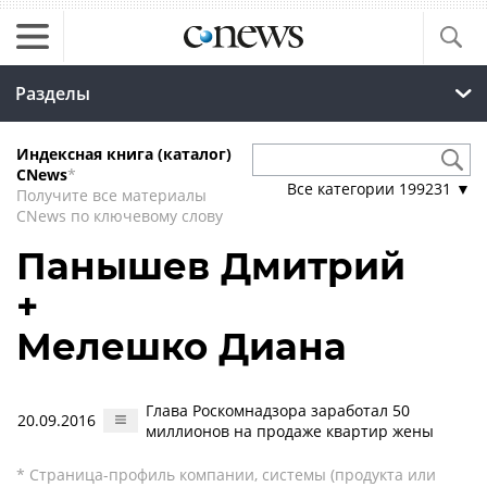
Разделы
Индексная книга (каталог)
CNews
*
Все категории
199231
▼
Получите все материалы
CNews по ключевому слову
Панышев Дмитрий
+
Мелешко Диана
Глава Роскомнадзора заработал 50
20.09.2016
миллионов на продаже квартир жены
* Страница-профиль компании, системы (продукта или