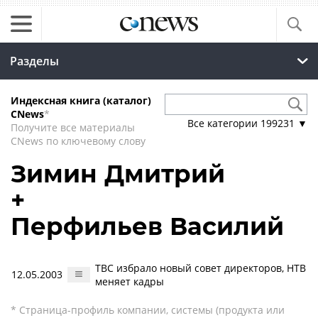
Разделы
Индексная книга (каталог)
CNews
*
Все категории
199231
▼
Получите все материалы
CNews по ключевому слову
Зимин Дмитрий
+
Перфильев Василий
ТВС избрало новый совет директоров, НТВ
12.05.2003
меняет кадры
* Страница-профиль компании, системы (продукта или