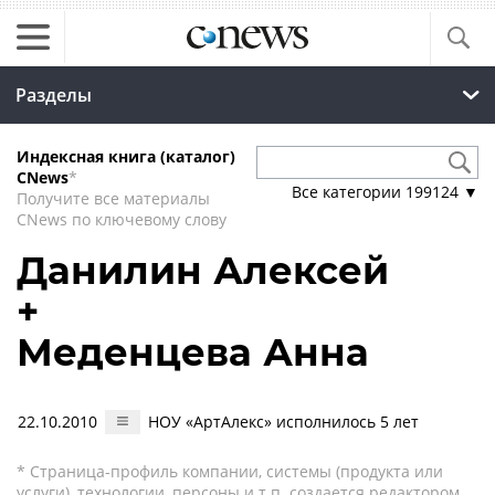
Разделы
Индексная книга (каталог)
CNews
*
Все категории
199124
▼
Получите все материалы
CNews по ключевому слову
Данилин Алексей
+
Меденцева Анна
22.10.2010
НОУ «АртАлекс» исполнилось 5 лет
* Страница-профиль компании, системы (продукта или
услуги), технологии, персоны и т.п. создается редактором