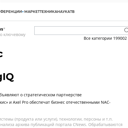
НФЕРЕНЦИИ
МАРКЕТ
ТЕХНИКА
НАУКА
ТВ
ws
*
по ключевому
Все категории
199002
с
gIQ
 объявляют о стратегическом партнерстве
жис» и Axel Pro обеспечат бизнес отечественными NAC-
темы (продукта или услуги), технологии, персоны и т.п.
 анализа архива публикаций портала CNews. Обрабатываются