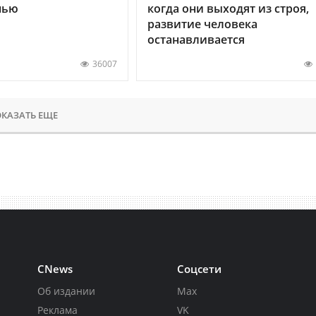
нью
когда они выходят из строя,
развитие человека
останавливается
36007
КАЗАТЬ ЕЩЕ
CNews
Соцсети
Об издании
Max
Реклама
VK