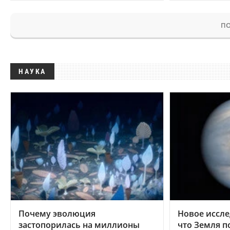
ПО
НАУКА
Почему эволюция
Новое иссле
застопорилась на миллионы
что Земля п