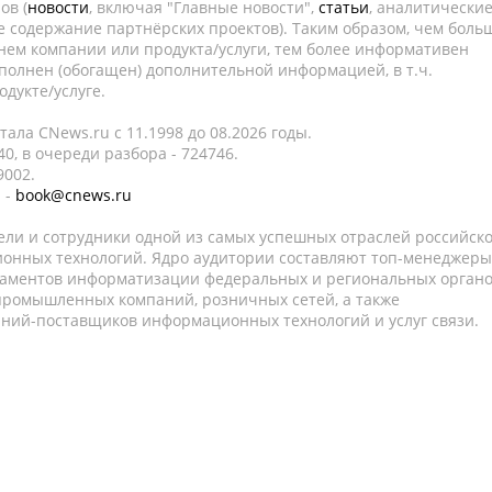
ов (
новости
, включая "Главные новости",
статьи
, аналитически
е содержание партнёрских проектов). Таким образом, чем боль
нем компании или продукта/услуги, тем более информативен
полнен (обогащен) дополнительной информацией, в т.ч.
дукте/услуге.
ала CNews.ru c 11.1998 до 08.2026 годы.
0, в очереди разбора - 724746.
9002.
 -
book@cnews.ru
ели и сотрудники одной из самых успешных отраслей российск
онных технологий. Ядро аудитории составляют топ-менеджеры
таментов информатизации федеральных и региональных орган
 промышленных компаний, розничных сетей, а также
аний-поставщиков информационных технологий и услуг связи.