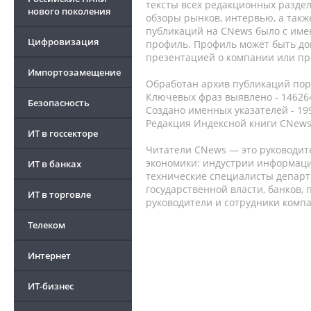
тексты всех редакционных раздел
нового поколения
обзоры рынков, интервью, а такж
публикаций на CNews было с име
Цифровизация
профиль. Профиль может быть до
презентацией о компании или про
Импортозамещение
Обработан архив публикаций порт
Ключевых фраз выявлено - 146264
Безопасность
Создано именных указателей - 19
Редакция Индексной книги CNews
ИТ в госсекторе
Читатели CNews — это руководит
экономики: индустрии информаци
ИТ в банках
технические специалисты депар
государственной власти, банков,
ИТ в торговле
руководители и сотрудники комп
Телеком
Интернет
ИТ-бизнес