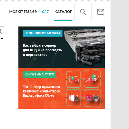
MOEXIT
1752,69
0,17
КАТАЛОГ
ТЕХНОЛОГИЯ МЕСЯЦА
▼
Как выбрать сервер
для ЦОД и не прогадать
в перспективе
CNEWS ANALYTICS
Топ-10 сфер применения
квантовых компьютеров.
Инфографика CNews