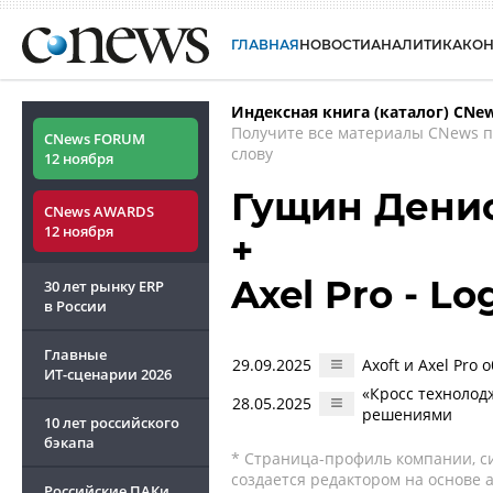
ГЛАВНАЯ
НОВОСТИ
АНАЛИТИКА
КО
Индексная книга (каталог) CNe
Получите все материалы CNews 
CNews FORUM
слову
12 ноября
Гущин Дени
CNews AWARDS
12 ноября
+
Axel Pro - Lo
30 лет рынку ERP
в России
Главные
29.09.2025
Axoft и Axel Pro
ИТ-сценарии
2026
«Кросс технолод
28.05.2025
решениями
10 лет российского
бэкапа
* Страница-профиль компании, сис
создается редактором на основе
Российские ПАКи