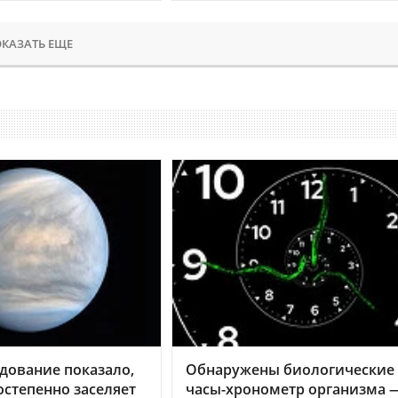
КАЗАТЬ ЕЩЕ
дование показало,
Обнаружены биологические
остепенно заселяет
часы-хронометр организма 