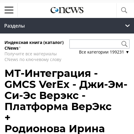
Разделы
Индексная книга (каталог)
CNews
*
Все категории
199231
▼
Получите все материалы
CNews по ключевому слову
МТ-Интеграция -
GMCS VerEx - Джи-Эм-
Си-Эс Верэкс -
Платформа ВерЭкс
+
Родионова Ирина