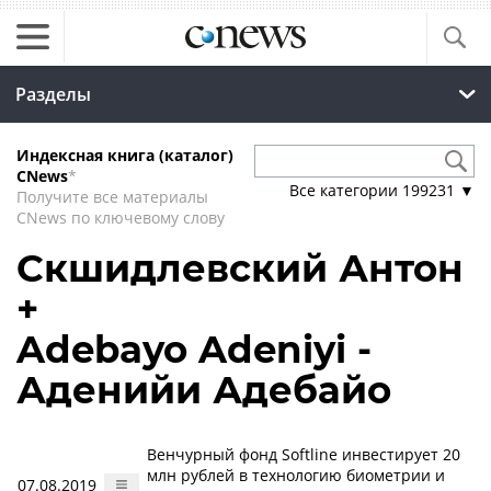
Разделы
Индексная книга (каталог)
CNews
*
Все категории
199231
▼
Получите все материалы
CNews по ключевому слову
Скшидлевский Антон
+
Adebayo Adeniyi -
Аденийи Адебайо
Венчурный фонд Softline инвестирует 20
млн рублей в технологию биометрии и
07.08.2019