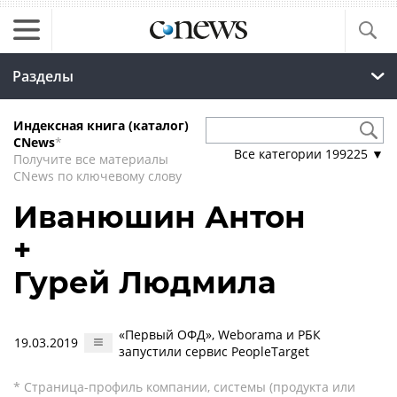
Разделы
Индексная книга (каталог)
CNews
*
Все категории
199225
▼
Получите все материалы
CNews по ключевому слову
Иванюшин Антон
+
Гурей Людмила
«Первый ОФД», Weborama и РБК
19.03.2019
запустили сервис PeopleTarget
* Страница-профиль компании, системы (продукта или