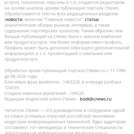
услуги), технологии, персоны и т.п. создается редактором
на основе анализа архива публикаций портала CNews.
Обрабатываются тексты всех редакционных разделов
(
новости
, включая "Главные новости",
статьи
,
аналитические обзоры рынков, интервью, а также
содержание партнёрских проектов). Таким образом, чем
больше публикаций на CNews было с именем компании
или продукта/услуги, тем более информативен профиль.
Профиль может быть дополнен (обогащен) дополнительной
информацией, в т.ч. презентацией о компании или
продукте/услуге.
Обработан архив публикаций портала CNews.ru c 11.1998
до 08.2026 годы.
Ключевых фраз выявлено - 1463228, в очереди разбора -
724339.
Создано именных указателей - 199225.
Редакция Индексной книги CNews -
book@cnews.ru
Читатели CNews — это руководители и сотрудники одной
из самых успешных отраслей российской экономики:
индустрии информационных технологий. Ядро аудитории
составляют топ-менеджеры и технические специалисты
департаментов информатизации федеральных и