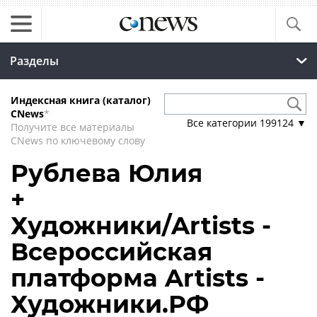
Разделы
Индексная книга (каталог)
CNews
*
Все категории
199124
▼
Получите все материалы
CNews по ключевому слову
Рублева Юлия
+
Художники/Artists -
Всероссийская
платформа Artists -
Художники.РФ