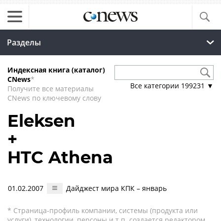
Разделы
Индексная книга (каталог)
CNews
*
Все категории
199231
▼
Получите все материалы
CNews по ключевому слову
Eleksen
+
HTC Athena
01.02.2007
Дайджест мира КПК – январь
* Страница-профиль компании, системы (продукта или
услуги), технологии, персоны и т.п. создается редактором