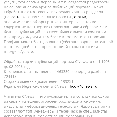
услуги), технологии, персоны и т.п. создается редактором
на основе анализа архива публикаций портала CNews.
Обрабатываются тексты всех редакционных разделов
(
новости
, включая "Главные новости",
статьи
,
аналитические обзоры рынков, интервью, а также
содержание партнёрских проектов). Таким образом, чем
больше публикаций на CNews было с именем компании
или продукта/услуги, тем более информативен профиль.
Профиль может быть дополнен (обогащен) дополнительной
информацией, в т.ч. презентацией о компании или
продукте/услуге.
Обработан архив публикаций портала CNews.ru c 11.1998
до 08.2026 годы.
Ключевых фраз выявлено - 1463330, в очереди разбора -
724415.
Создано именных указателей - 199231.
Редакция Индексной книги CNews -
book@cnews.ru
Читатели CNews — это руководители и сотрудники одной
из самых успешных отраслей российской экономики:
индустрии информационных технологий. Ядро аудитории
составляют топ-менеджеры и технические специалисты
департаментов информатизации федеральных и