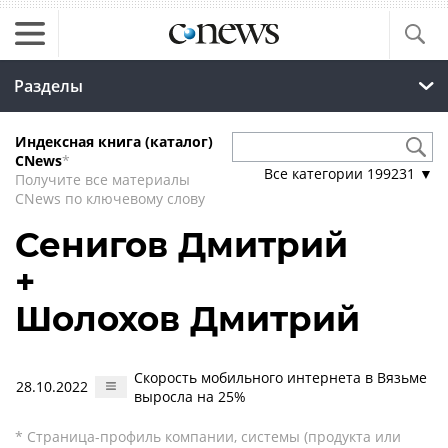
Разделы
Индексная книга (каталог)
CNews
*
Все категории
199231
▼
Получите все материалы
CNews по ключевому слову
Сенигов Дмитрий
+
Шолохов Дмитрий
Скорость мобильного интернета в Вязьме
28.10.2022
выросла на 25%
* Страница-профиль компании, системы (продукта или