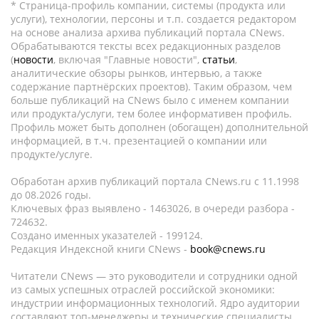
* Страница-профиль компании, системы (продукта или
услуги), технологии, персоны и т.п. создается редактором
на основе анализа архива публикаций портала CNews.
Обрабатываются тексты всех редакционных разделов
(
новости
, включая "Главные новости",
статьи
,
аналитические обзоры рынков, интервью, а также
содержание партнёрских проектов). Таким образом, чем
больше публикаций на CNews было с именем компании
или продукта/услуги, тем более информативен профиль.
Профиль может быть дополнен (обогащен) дополнительной
информацией, в т.ч. презентацией о компании или
продукте/услуге.
Обработан архив публикаций портала CNews.ru c 11.1998
до 08.2026 годы.
Ключевых фраз выявлено - 1463026, в очереди разбора -
724632.
Создано именных указателей - 199124.
Редакция Индексной книги CNews -
book@cnews.ru
Читатели CNews — это руководители и сотрудники одной
из самых успешных отраслей российской экономики:
индустрии информационных технологий. Ядро аудитории
составляют топ-менеджеры и технические специалисты