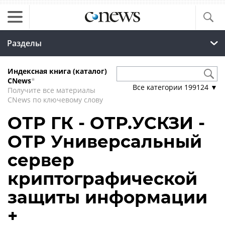
Разделы
Индексная книга (каталог)
CNews
*
Все категории
199124
▼
Получите все материалы
CNews по ключевому слову
ОТР ГК - ОТР.УСКЗИ -
ОТР Универсальный
сервер
криптографической
защиты информации
+