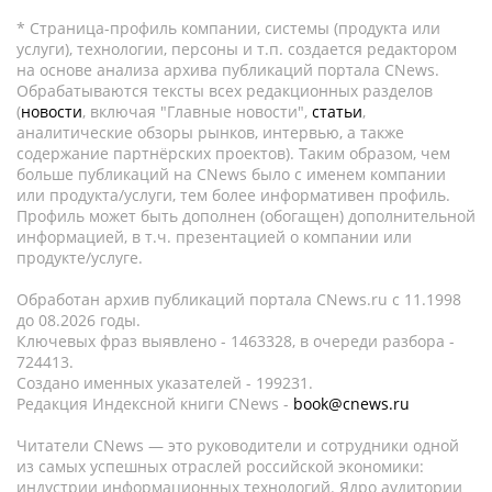
* Страница-профиль компании, системы (продукта или
услуги), технологии, персоны и т.п. создается редактором
на основе анализа архива публикаций портала CNews.
Обрабатываются тексты всех редакционных разделов
(
новости
, включая "Главные новости",
статьи
,
аналитические обзоры рынков, интервью, а также
содержание партнёрских проектов). Таким образом, чем
больше публикаций на CNews было с именем компании
или продукта/услуги, тем более информативен профиль.
Профиль может быть дополнен (обогащен) дополнительной
информацией, в т.ч. презентацией о компании или
продукте/услуге.
Обработан архив публикаций портала CNews.ru c 11.1998
до 08.2026 годы.
Ключевых фраз выявлено - 1463328, в очереди разбора -
724413.
Создано именных указателей - 199231.
Редакция Индексной книги CNews -
book@cnews.ru
Читатели CNews — это руководители и сотрудники одной
из самых успешных отраслей российской экономики:
индустрии информационных технологий. Ядро аудитории