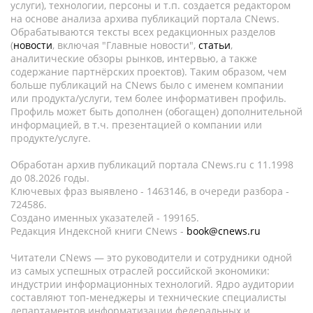
услуги), технологии, персоны и т.п. создается редактором
на основе анализа архива публикаций портала CNews.
Обрабатываются тексты всех редакционных разделов
(
новости
, включая "Главные новости",
статьи
,
аналитические обзоры рынков, интервью, а также
содержание партнёрских проектов). Таким образом, чем
больше публикаций на CNews было с именем компании
или продукта/услуги, тем более информативен профиль.
Профиль может быть дополнен (обогащен) дополнительной
информацией, в т.ч. презентацией о компании или
продукте/услуге.
Обработан архив публикаций портала CNews.ru c 11.1998
до 08.2026 годы.
Ключевых фраз выявлено - 1463146, в очереди разбора -
724586.
Создано именных указателей - 199165.
Редакция Индексной книги CNews -
book@cnews.ru
Читатели CNews — это руководители и сотрудники одной
из самых успешных отраслей российской экономики:
индустрии информационных технологий. Ядро аудитории
составляют топ-менеджеры и технические специалисты
департаментов информатизации федеральных и