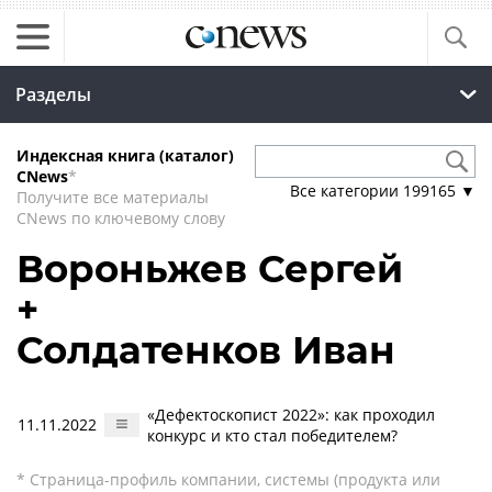
Разделы
Индексная книга (каталог)
CNews
*
Все категории
199165
▼
Получите все материалы
CNews по ключевому слову
Вороньжев Сергей
+
Солдатенков Иван
«Дефектоскопист 2022»: как проходил
11.11.2022
конкурс и кто стал победителем?
* Страница-профиль компании, системы (продукта или