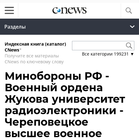
Разделы
Индексная книга (каталог)
CNews
*
Все категории
199231
▼
Получите все материалы
CNews по ключевому слову
Минобороны РФ -
Военный ордена
Жукова университет
радиоэлектроники -
Череповецкое
высшее военное