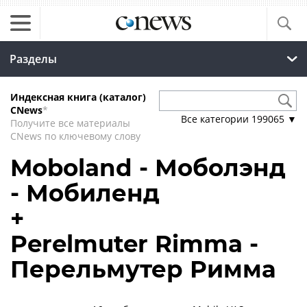
Разделы
Индексная книга (каталог)
CNews
*
Все категории
199065
▼
Получите все материалы
CNews по ключевому слову
Moboland - Моболэнд
- Мобиленд
+
Perelmuter Rimma -
Перельмутер Римма