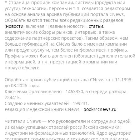
* Страница-профиль компании, системы (продукта или
услуги), технологии, персоны и т.п. создается редактором
на основе анализа архива публикаций портала CNews.
Обрабатываются тексты всех редакционных разделов
(
новости
, включая "Главные новости",
статьи
,
аналитические обзоры рынков, интервью, а также
содержание партнёрских проектов). Таким образом, чем
больше публикаций на CNews было с именем компании
или продукта/услуги, тем более информативен профиль.
Профиль может быть дополнен (обогащен) дополнительной
информацией, в т.ч. презентацией о компании или
продукте/услуге.
Обработан архив публикаций портала CNews.ru c 11.1998
до 08.2026 годы.
Ключевых фраз выявлено - 1463330, в очереди разбора -
724415.
Создано именных указателей - 199231.
Редакция Индексной книги CNews -
book@cnews.ru
Читатели CNews — это руководители и сотрудники одной
из самых успешных отраслей российской экономики:
индустрии информационных технологий. Ядро аудитории
составляют топ-менеджеры и технические специалисты