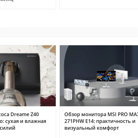
оса Dreame Z40
Обзор монитора MSI PRO MA
o: сухая и влажная
271PHW E14: практичность и
усилий
визуальный комфорт