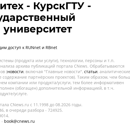
тех - КурскГТУ -
сударственный
 университет
дим доступ к RUNnet и RBnet
темы (продукта или услуги), технологии, персоны и т.п.
 анализа архива публикаций портала CNews. Обрабатываются
ов (
новости
, включая "Главные новости",
статьи
, аналитически
е содержание партнёрских проектов). Таким образом, чем боль
нем компании или продукта/услуги, тем более информативен
полнен (обогащен) дополнительной информацией, в т.ч.
дукте/услуге.
ала CNews.ru c 11.1998 до 08.2026 годы.
6, в очереди разбора - 724925.
9014.
 -
book@cnews.ru