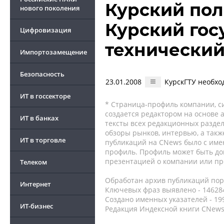
Курский поли
нового поколения
Курский го
Цифровизация
технический
Импортозамещение
Безопасность
23.01.2008
КурскГТУ необхо
ИТ в госсекторе
* Страница-профиль компании, сис
создается редактором на основе
ИТ в банках
тексты всех редакционных раздел
обзоры рынков, интервью, а такж
ИТ в торговле
публикаций на CNews было с име
профиль. Профиль может быть до
презентацией о компании или про
Телеком
Обработан архив публикаций порт
Интернет
Ключевых фраз выявлено - 146284
Создано именных указателей - 19
ИТ-бизнес
Редакция Индексной книги CNews