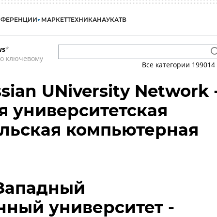
НФЕРЕНЦИИ
МАРКЕТ
ТЕХНИКА
НАУКА
ТВ
ws
*
по ключевому
Все категории
199014
sian UNiversity Network 
 университетская
льская компьютерная
-Западный
нный университет -