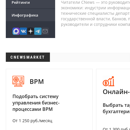
Читатели CNews — это руководит
Рейтинги
экономики: индустрии информаци
технические специалисты депар
Инфографика
государственной власти, банков,
руководители и сотрудники комп
CNEWSMARKET
BPM
Онлайн-
Подобрать систему
управления бизнес-
Выбрать та
процессами BPM
бухгалтер
От 1 250 руб./месяц
От 1 300 руб.