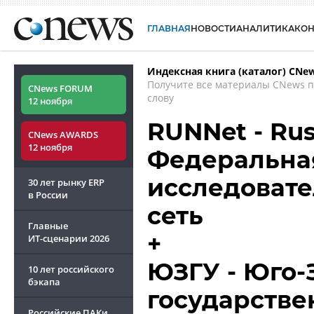
ГЛАВНАЯ
НОВОСТИ
АНАЛИТИКА
КО
Индексная книга (каталог) CNe
Получите все материалы CNews 
CNews FORUM
слову
12 ноября
RUNNet - Rus
CNews AWARDS
12 ноября
Федеральная
исследовате
30 лет рынку ERP
в России
сеть
Главные
+
ИТ-сценарии
2026
ЮЗГУ - Юго
10 лет российского
бэкапа
государстве
Российские ПАКи