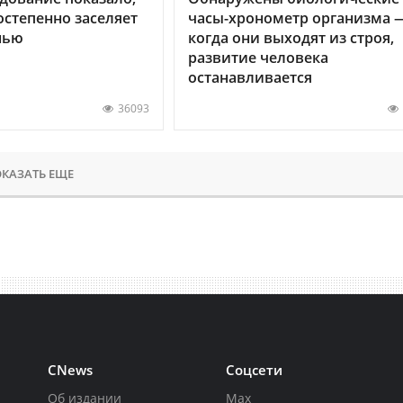
остепенно заселяет
часы-хронометр организма 
нью
когда они выходят из строя,
развитие человека
останавливается
36093
КАЗАТЬ ЕЩЕ
CNews
Соцсети
Об издании
Max