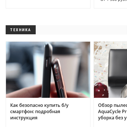
ТЕХНИКА
Как безопасно купить б/у
Обзор пылес
смартфон: подробная
AquaCycle Pr
инструкция
уборка без 