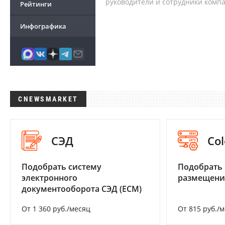
руководители и сотрудники комп
Рейтинги
Инфографика
CNEWSMARKET
СЭД
Col
Подобрать систему
Подобрать
электронного
размещени
документооборота СЭД (ECM)
От 1 360 руб./месяц
От 815 руб./