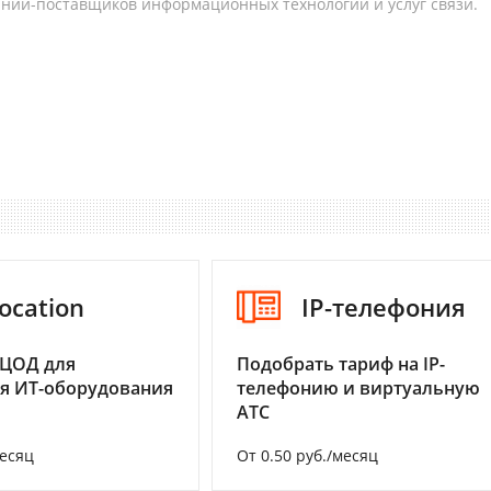
аний-поставщиков информационных технологий и услуг связи.
ocation
IP-телефония
 ЦОД для
Подобрать тариф на IP-
я ИТ-оборудования
телефонию и виртуальную
АТС
месяц
От 0.50 руб./месяц