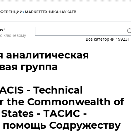
НФЕРЕНЦИИ
МАРКЕТ
ТЕХНИКА
НАУКА
ТВ
ws
*
по ключевому
Все категории
199231
я аналитическая
вая группа
ACIS - Technical
or the Commonwealth of
States - ТАСИС -
я помощь Содружеству