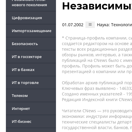
Независимых
нового поколения
Цифровизация
01.07.2002
Наука: Технологи
Импортозамещение
* Страница-профиль компании, сис
создается редактором на основе
Безопасность
тексты всех редакционных раздел
обзоры рынков, интервью, а такж
ИТ в госсекторе
публикаций на CNews было с име
профиль. Профиль может быть до
ИТ в банках
презентацией о компании или про
ИТ в торговле
Обработан архив публикаций порт
Ключевых фраз выявлено - 146332
Создано именных указателей - 19
Телеком
Редакция Индексной книги CNews
Интернет
Читатели CNews — это руководит
экономики: индустрии информаци
ИТ-бизнес
технические специалисты депар
государственной власти, банков,