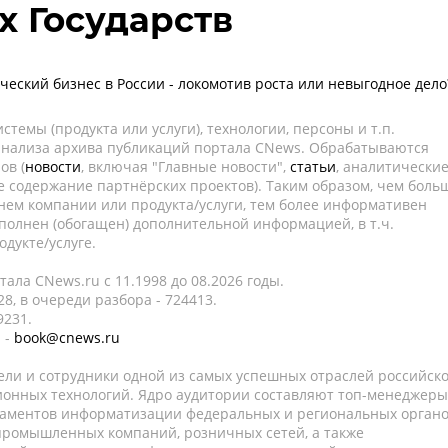
 Государств
ческий бизнес в России - локомотив роста или невыгодное дело
темы (продукта или услуги), технологии, персоны и т.п.
 анализа архива публикаций портала CNews. Обрабатываются
ов (
новости
, включая "Главные новости",
статьи
, аналитически
е содержание партнёрских проектов). Таким образом, чем боль
нем компании или продукта/услуги, тем более информативен
полнен (обогащен) дополнительной информацией, в т.ч.
дукте/услуге.
ала CNews.ru c 11.1998 до 08.2026 годы.
8, в очереди разбора - 724413.
9231.
 -
book@cnews.ru
ели и сотрудники одной из самых успешных отраслей российск
онных технологий. Ядро аудитории составляют топ-менеджеры
таментов информатизации федеральных и региональных орган
 промышленных компаний, розничных сетей, а также