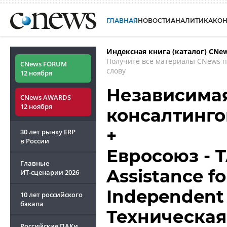
ГЛАВНАЯ
НОВОСТИ
АНАЛИТИКА
КО
Индексная книга (каталог) CNe
Получите все материалы CNews 
CNews FORUM
слову
12 ноября
Независима
CNews AWARDS
12 ноября
консалтинго
+
30 лет рынку ERP
в России
Евросоюз - T
Главные
Assistance f
ИТ-сценарии
2026
Independent 
10 лет российского
бэкапа
Техническа
Российские ПАКи