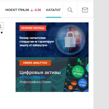
MOEXIT
1796,06
-0,36
КАТАЛОГ
МНЕНИЕ МЕСЯЦА
▼
Почему соответствие
стандартам не гарантирует
защиту от киберугроз
CNEWS ANALYTICS
Цифровые активы
«Росатома».
Инфографика CNews