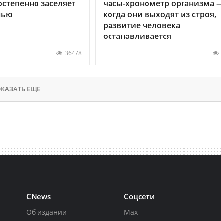
остепенно заселяет
часы-хронометр организма 
нью
когда они выходят из строя,
развитие человека
останавливается
36478
КАЗАТЬ ЕЩЕ
CNews
Соцсети
Об издании
Max