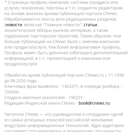
* Страница-профиль компании, системы (продукта или
услуги), технологии, персоны и т.п. создается редактором
на основе анализа архива публикаций портала CNews.
Обрабатываются тексты всех редакционных разделов
(
новости
, включая "Главные новости",
статьи
,
аналитические обзоры рынков, интервью, а также
содержание партнёрских проектов). Таким образом, чем
больше публикаций на CNews было с именем компании
или продукта/услуги, тем более информативен профиль.
Профиль может быть дополнен (обогащен) дополнительной
информацией, в т.ч. презентацией о компании или
продукте/услуге.
Обработан архив публикаций портала CNews.ru c 11.1998
до 08.2026 годы.
Ключевых фраз выявлено - 1463271, в очереди разбора -
724356.
Создано именных указателей - 199231.
Редакция Индексной книги CNews -
book@cnews.ru
Читатели CNews — это руководители и сотрудники одной
из самых успешных отраслей российской экономики:
индустрии информационных технологий. Ядро аудитории
составляют топ-менеджеры и технические специалисты