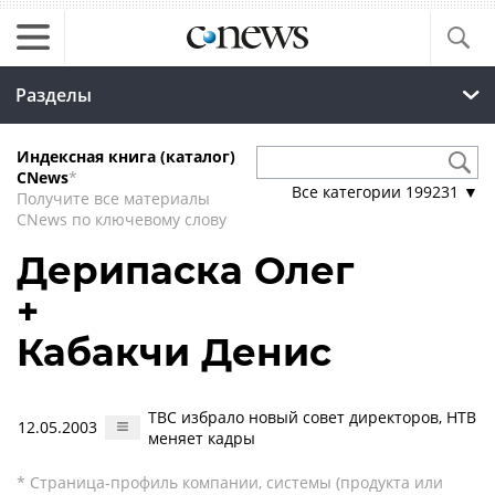
Разделы
Индексная книга (каталог)
CNews
*
Все категории
199231
▼
Получите все материалы
CNews по ключевому слову
Дерипаска Олег
+
Кабакчи Денис
ТВС избрало новый совет директоров, НТВ
12.05.2003
меняет кадры
* Страница-профиль компании, системы (продукта или