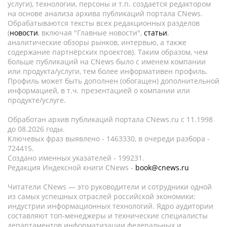
услуги), технологии, персоны и т.п. создается редактором
на основе анализа архива публикаций портала CNews.
Обрабатываются тексты всех редакционных разделов
(
новости
, включая "Главные новости",
статьи
,
аналитические обзоры рынков, интервью, а также
содержание партнёрских проектов). Таким образом, чем
больше публикаций на CNews было с именем компании
или продукта/услуги, тем более информативен профиль.
Профиль может быть дополнен (обогащен) дополнительной
информацией, в т.ч. презентацией о компании или
продукте/услуге.
Обработан архив публикаций портала CNews.ru c 11.1998
до 08.2026 годы.
Ключевых фраз выявлено - 1463330, в очереди разбора -
724415.
Создано именных указателей - 199231.
Редакция Индексной книги CNews -
book@cnews.ru
Читатели CNews — это руководители и сотрудники одной
из самых успешных отраслей российской экономики:
индустрии информационных технологий. Ядро аудитории
составляют топ-менеджеры и технические специалисты
департаментов информатизации федеральных и