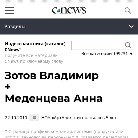
Разделы
Индексная книга (каталог)
CNews
*
Все категории
199231
▼
Получите все материалы
CNews по ключевому слову
Зотов Владимир
+
Меденцева Анна
22.10.2010
НОУ «АртАлекс» исполнилось 5 лет
* Страница-профиль компании, системы (продукта или
услуги), технологии, персоны и т.п. создается редактором