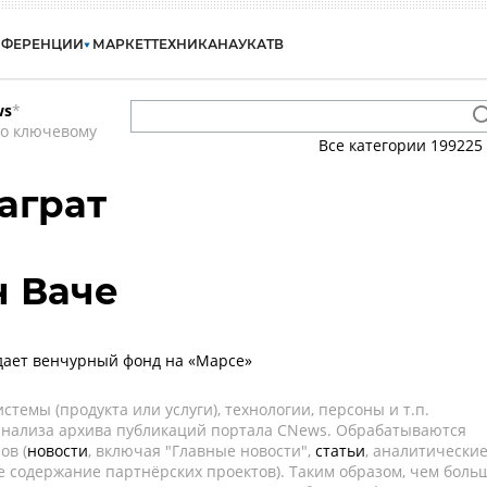
НФЕРЕНЦИИ
МАРКЕТ
ТЕХНИКА
НАУКА
ТВ
ws
*
по ключевому
Все категории
199225
аграт
н Ваче
дает венчурный фонд на «Марсе»
темы (продукта или услуги), технологии, персоны и т.п.
 анализа архива публикаций портала CNews. Обрабатываются
ов (
новости
, включая "Главные новости",
статьи
, аналитически
е содержание партнёрских проектов). Таким образом, чем боль