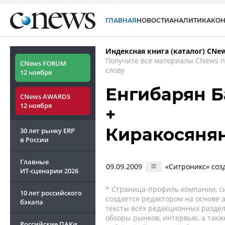
ГЛАВНАЯ
НОВОСТИ
АНАЛИТИКА
КО
Индексная книга (каталог) CNe
Получите все материалы CNews 
CNews FORUM
слову
12 ноября
Енгибарян Б
CNews AWARDS
12 ноября
+
Киракосяня
30 лет рынку ERP
в России
Главные
09.09.2009
«Ситроникс» соз
ИТ-сценарии
2026
* Страница-профиль компании, сис
10 лет российского
создается редактором на основе
бэкапа
тексты всех редакционных раздел
обзоры рынков, интервью, а такж
Российские ПАКи