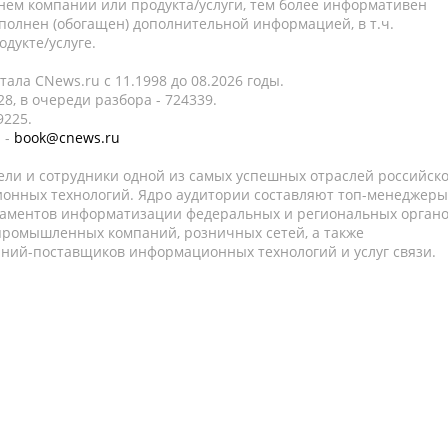
нем компании или продукта/услуги, тем более информативен
полнен (обогащен) дополнительной информацией, в т.ч.
дукте/услуге.
ала CNews.ru c 11.1998 до 08.2026 годы.
8, в очереди разбора - 724339.
9225.
 -
book@cnews.ru
ели и сотрудники одной из самых успешных отраслей российск
онных технологий. Ядро аудитории составляют топ-менеджеры
таментов информатизации федеральных и региональных орган
 промышленных компаний, розничных сетей, а также
аний-поставщиков информационных технологий и услуг связи.