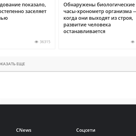
дование показало,
Обнаружены биологические
остепенно заселяет
часы-хронометр организма 
нью
когда они выходят из строя,
развитие человека
останавливается
36315
КАЗАТЬ ЕЩЕ
CNews
Соцсети