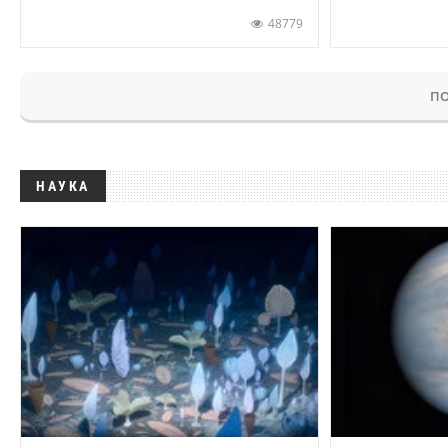
48779
ПО
НАУКА