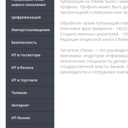
публикаций на CNews было с име
нового поколения
профиль. Профиль может быть до
презентацией о компании или про
Цифровизация
Обработан архив публикаций порт
Ключевых фраз выявлено - 146322
Импортозамещение
Создано именных указателей - 19
Редакция Индексной книги CNews
Безопасность
Читатели CNews — это руководит
ИТ в госсекторе
экономики: индустрии информаци
технические специалисты депар
государственной власти, банков,
ИТ в банках
руководители и сотрудники комп
ИТ в торговле
Телеком
Интернет
ИТ-бизнес