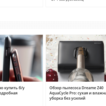
но купить б/у
Обзор пылесоса Dreame Z40
подробная
AquaCycle Pro: сухая и влажн
уборка без усилий