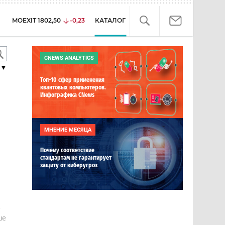
MOEXIT
1802,50
-0,23
КАТАЛОГ
CNEWS ANALYTICS
▼
Топ-10 сфер применения
квантовых компьютеров.
Инфографика CNews
МНЕНИЕ МЕСЯЦА
Почему соответствие
стандартам не гарантирует
защиту от киберугроз
е
ше