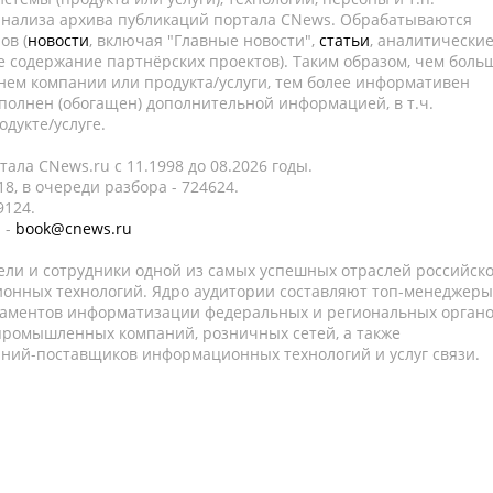
 анализа архива публикаций портала CNews. Обрабатываются
ов (
новости
, включая "Главные новости",
статьи
, аналитически
е содержание партнёрских проектов). Таким образом, чем боль
нем компании или продукта/услуги, тем более информативен
полнен (обогащен) дополнительной информацией, в т.ч.
дукте/услуге.
ала CNews.ru c 11.1998 до 08.2026 годы.
8, в очереди разбора - 724624.
9124.
 -
book@cnews.ru
ели и сотрудники одной из самых успешных отраслей российск
онных технологий. Ядро аудитории составляют топ-менеджеры
таментов информатизации федеральных и региональных орган
 промышленных компаний, розничных сетей, а также
аний-поставщиков информационных технологий и услуг связи.