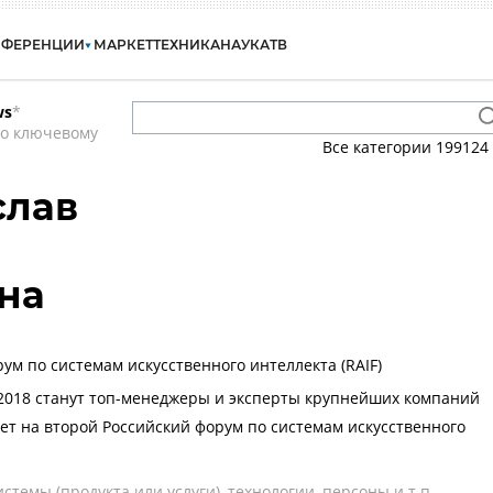
НФЕРЕНЦИИ
МАРКЕТ
ТЕХНИКА
НАУКА
ТВ
ws
*
по ключевому
Все категории
199124
слав
на
рум по системам искусственного интеллекта (RAIF)
2018 станут топ-менеджеры и эксперты крупнейших компаний
т на второй Российский форум по системам искусственного
темы (продукта или услуги), технологии, персоны и т.п.