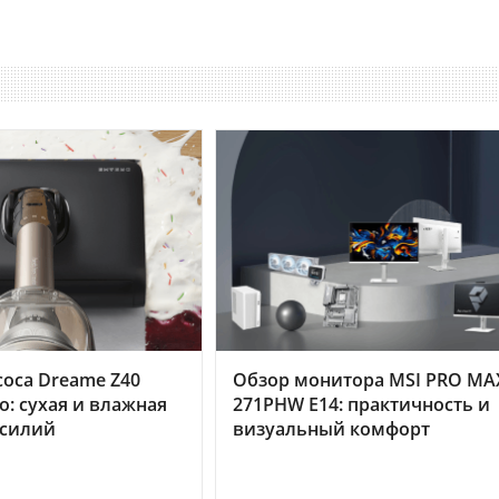
оса Dreame Z40
Обзор монитора MSI PRO MA
o: сухая и влажная
271PHW E14: практичность и
усилий
визуальный комфорт