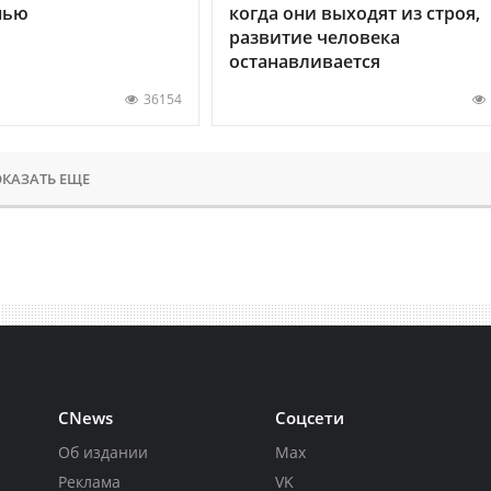
нью
когда они выходят из строя,
развитие человека
останавливается
36154
КАЗАТЬ ЕЩЕ
CNews
Соцсети
Об издании
Max
Реклама
VK