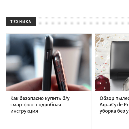
ТЕХНИКА
Как безопасно купить б/у
Обзор пылес
смартфон: подробная
AquaCycle Pr
инструкция
уборка без 