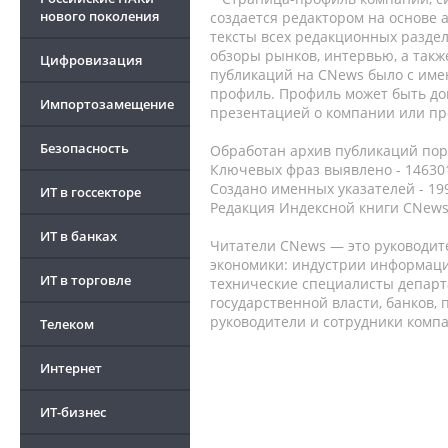
нового поколения
создается редактором на основе
тексты всех редакционных раздел
обзоры рынков, интервью, а такж
Цифровизация
публикаций на CNews было с име
профиль. Профиль может быть до
Импортозамещение
презентацией о компании или про
Безопасность
Обработан архив публикаций порт
Ключевых фраз выявлено - 146301
Создано именных указателей - 19
ИТ в госсекторе
Редакция Индексной книги CNews
ИТ в банках
Читатели CNews — это руководит
экономики: индустрии информаци
ИТ в торговле
технические специалисты депар
государственной власти, банков,
руководители и сотрудники комп
Телеком
Интернет
ИТ-бизнес