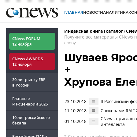
ГЛАВНАЯ
НОВОСТИ
АНАЛИТИКА
КО
Индексная книга (каталог) CNe
Получите все материалы CNews 
CNews FORUM
слову
12 ноября
Шуваев Яро
CNews AWARDS
12 ноября
+
Хрупова Еле
30 лет рынку ERP
в России
Главные
23.10.2018
II Российский фо
ИТ-сценарии
2026
11.10.2018
Спикерами RAIF 
10 лет российского
CNews приглашае
01.10.2018
бэкапа
интеллекта
Российские ПАКи
* Страница-профиль компании, сис