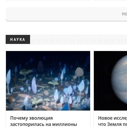
ПО
НАУКА
Почему эволюция
Новое иссле
застопорилась на миллионы
что Земля п