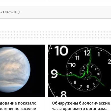
КАЗАТЬ ЕЩЕ
дование показало,
Обнаружены биологические
остепенно заселяет
часы-хронометр организма 