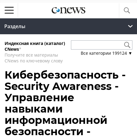
Разделы
Индексная книга (каталог)
CNews
*
Все категории
199124
▼
Получите все материалы
CNews по ключевому слову
Кибербезопасность -
Security Awareness -
Управление
навыками
информационной
безопасности -