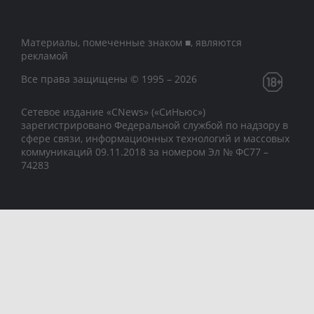
Материалы, помеченные знаком ■, являются
рекламой
Все права защищены © 1995 – 2026
Сетевое издание «CNews» («СиНьюс»)
зарегистрировано Федеральной службой по надзору в
сфере связи, информационных технологий и массовых
коммуникаций 09.11.2018 за номером Эл № ФС77 –
74283