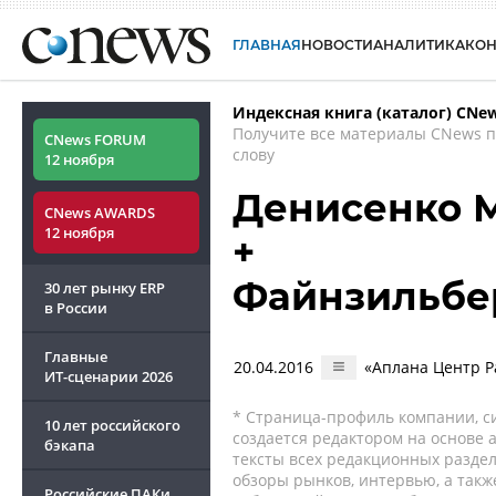
ГЛАВНАЯ
НОВОСТИ
АНАЛИТИКА
КО
Индексная книга (каталог) CNe
Получите все материалы CNews 
CNews FORUM
слову
12 ноября
Денисенко 
CNews AWARDS
12 ноября
+
Файнзильбе
30 лет рынку ERP
в России
Главные
20.04.2016
«Аплана Центр 
ИТ-сценарии
2026
* Страница-профиль компании, сис
10 лет российского
создается редактором на основе
бэкапа
тексты всех редакционных раздел
обзоры рынков, интервью, а такж
Российские ПАКи