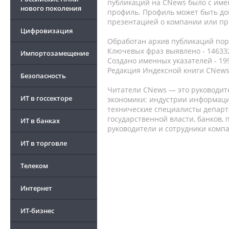
публикаций на CNews было с име
нового поколения
профиль. Профиль может быть до
презентацией о компании или про
Цифровизация
Обработан архив публикаций порт
Ключевых фраз выявлено - 146332
Импортозамещение
Создано именных указателей - 19
Редакция Индексной книги CNews
Безопасность
Читатели CNews — это руководит
ИТ в госсекторе
экономики: индустрии информаци
технические специалисты депар
государственной власти, банков,
ИТ в банках
руководители и сотрудники комп
ИТ в торговле
Телеком
Интернет
ИТ-бизнес