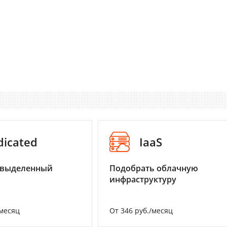
dicated
IaaS
 выделенный
Подобрать облачную
инфраструктуру
/месяц
От 346 руб./месяц