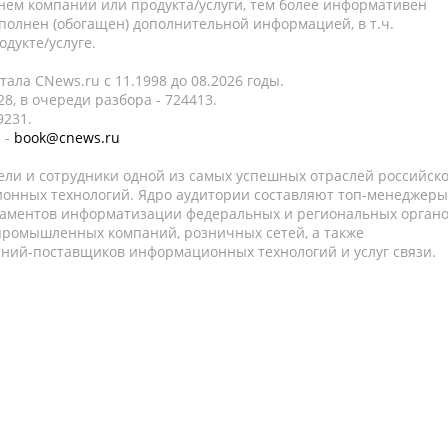
нем компании или продукта/услуги, тем более информативен
полнен (обогащен) дополнительной информацией, в т.ч.
дукте/услуге.
ала CNews.ru c 11.1998 до 08.2026 годы.
8, в очереди разбора - 724413.
9231.
 -
book@cnews.ru
ели и сотрудники одной из самых успешных отраслей российск
онных технологий. Ядро аудитории составляют топ-менеджеры
таментов информатизации федеральных и региональных орган
 промышленных компаний, розничных сетей, а также
аний-поставщиков информационных технологий и услуг связи.