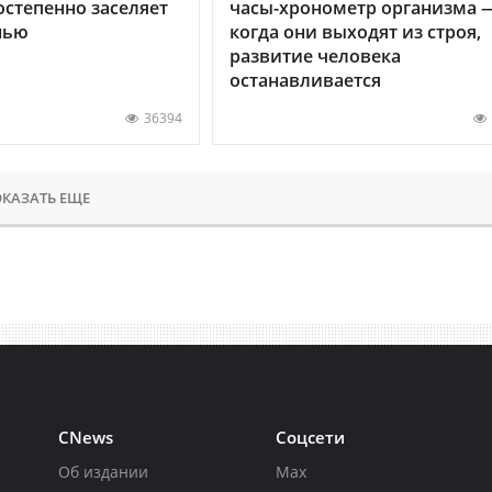
остепенно заселяет
часы-хронометр организма 
нью
когда они выходят из строя,
развитие человека
останавливается
36394
КАЗАТЬ ЕЩЕ
CNews
Соцсети
Об издании
Max