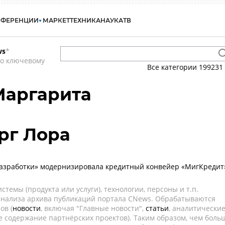
НФЕРЕНЦИИ
МАРКЕТ
ТЕХНИКА
НАУКА
ТВ
ws
*
по ключевому
Все категории
199231
Маргарита
рг Лора
Разработки» модернизировала кредитный конвейер «МигКредит
темы (продукта или услуги), технологии, персоны и т.п.
 анализа архива публикаций портала CNews. Обрабатываются
ов (
новости
, включая "Главные новости",
статьи
, аналитически
е содержание партнёрских проектов). Таким образом, чем боль