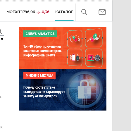
MOEXIT
1796,06
-0,36
КАТАЛОГ
CNEWS ANALYTICS
▼
Топ-10 сфер применения
квантовых компьютеров.
Инфографика CNews
МНЕНИЕ МЕСЯЦА
Почему соответствие
стандартам не гарантирует
»
защиту от киберугроз
е
ше