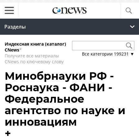
Разделы
Индексная книга (каталог)
CNews
*
Все категории
199231
▼
Получите все материалы
CNews по ключевому слову
Минобрнауки РФ -
Роснаука - ФАНИ -
Федеральное
агентство по науке и
инновациям
+