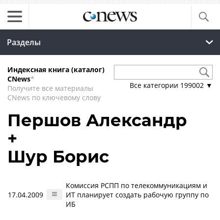
Разделы
Индексная книга (каталог)
CNews
*
Все категории
199002
▼
Получите все материалы
CNews по ключевому слову
Першов Александр
+
Шур Борис
Комиссия РСПП по телекоммуникациям и
17.04.2009
ИТ планирует создать рабочую группу по
ИБ