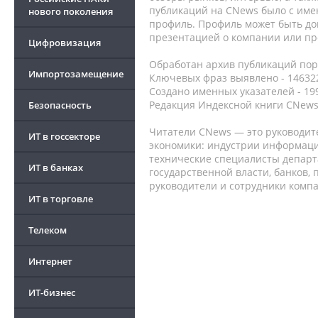
публикаций на CNews было с име
нового поколения
профиль. Профиль может быть до
презентацией о компании или про
Цифровизация
Обработан архив публикаций порт
Импортозамещение
Ключевых фраз выявлено - 146322
Создано именных указателей - 19
Редакция Индексной книги CNews
Безопасность
Читатели CNews — это руководит
ИТ в госсекторе
экономики: индустрии информаци
технические специалисты депар
ИТ в банках
государственной власти, банков,
руководители и сотрудники комп
ИТ в торговле
Телеком
Интернет
ИТ-бизнес