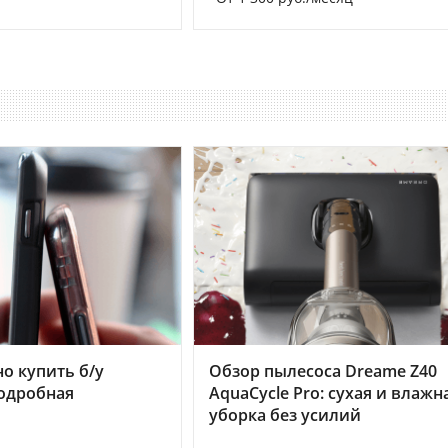
но купить б/у
Обзор пылесоса Dreame Z40
подробная
AquaCycle Pro: сухая и влажн
уборка без усилий