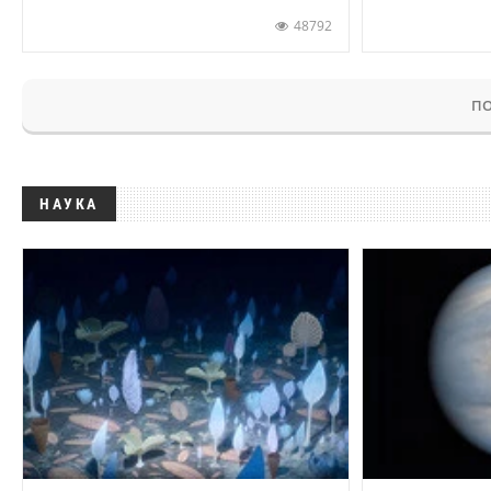
48792
ПО
НАУКА