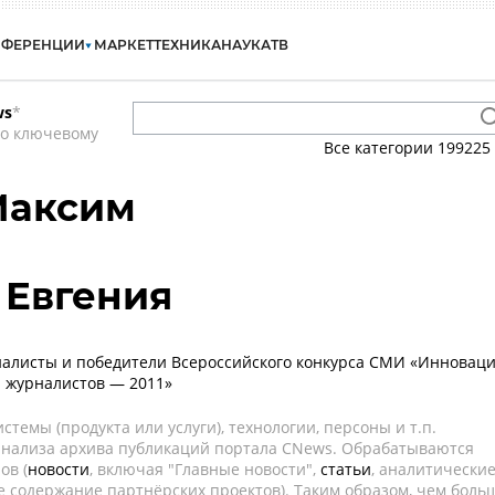
НФЕРЕНЦИИ
МАРКЕТ
ТЕХНИКА
НАУКА
ТВ
ws
*
по ключевому
Все категории
199225
Максим
 Евгения
алисты и победители Всероссийского конкурса СМИ «Инновац
и журналистов — 2011»
темы (продукта или услуги), технологии, персоны и т.п.
 анализа архива публикаций портала CNews. Обрабатываются
ов (
новости
, включая "Главные новости",
статьи
, аналитически
е содержание партнёрских проектов). Таким образом, чем боль