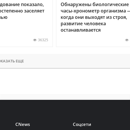
дование показало,
Обнаружены биологические
остепенно заселяет
часы-хронометр организма 
нью
когда они выходят из строя,
развитие человека
останавливается
36325
КАЗАТЬ ЕЩЕ
CNews
Соцсети