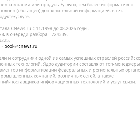
нем компании или продукта/услуги, тем более информативен
полнен (обогащен) дополнительной информацией, в т.ч.
дукте/услуге.
ала CNews.ru c 11.1998 до 08.2026 годы.
8, в очереди разбора - 724339.
9225.
 -
book@cnews.ru
ели и сотрудники одной из самых успешных отраслей российск
онных технологий. Ядро аудитории составляют топ-менеджеры
таментов информатизации федеральных и региональных орган
 промышленных компаний, розничных сетей, а также
аний-поставщиков информационных технологий и услуг связи.