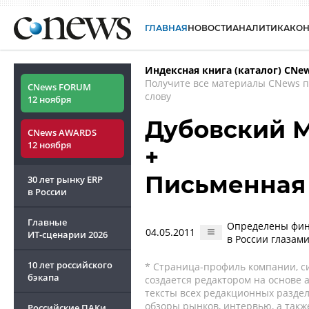
ГЛАВНАЯ
НОВОСТИ
АНАЛИТИКА
КО
Индексная книга (каталог) CNe
Получите все материалы CNews 
CNews FORUM
слову
12 ноября
Дубовский 
CNews AWARDS
12 ноября
+
Письменная
30 лет рынку ERP
в России
Главные
Определены фин
04.05.2011
ИТ-сценарии
2026
в России глазам
10 лет российского
* Страница-профиль компании, сис
бэкапа
создается редактором на основе
тексты всех редакционных раздел
обзоры рынков, интервью, а такж
Российские ПАКи