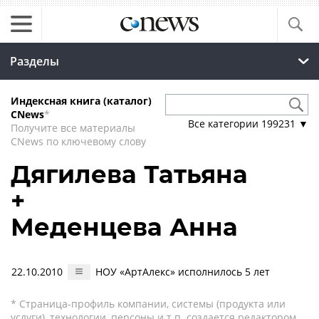
Разделы
Индексная книга (каталог)
CNews
*
Все категории
199231
▼
Получите все материалы
CNews по ключевому слову
Дягилева Татьяна
+
Меденцева Анна
22.10.2010
НОУ «АртАлекс» исполнилось 5 лет
* Страница-профиль компании, системы (продукта или
услуги), технологии, персоны и т.п. создается редактором