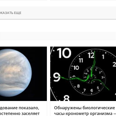
КАЗАТЬ ЕЩЕ
дование показало,
Обнаружены биологические
остепенно заселяет
часы-хронометр организма 