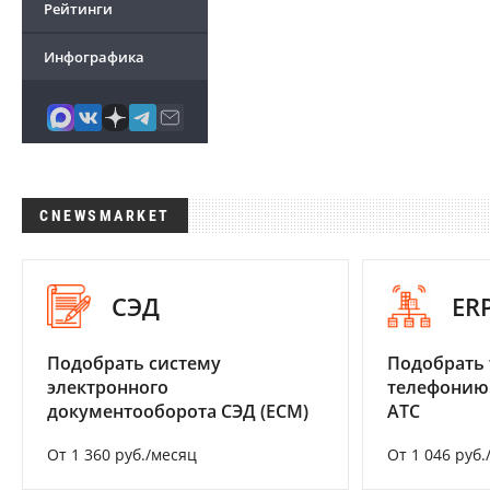
Рейтинги
Инфографика
CNEWSMARKET
СЭД
ER
Подобрать систему
Подобрать 
электронного
телефонию
документооборота СЭД (ECM)
АТС
От 1 360 руб./месяц
От 1 046 руб.