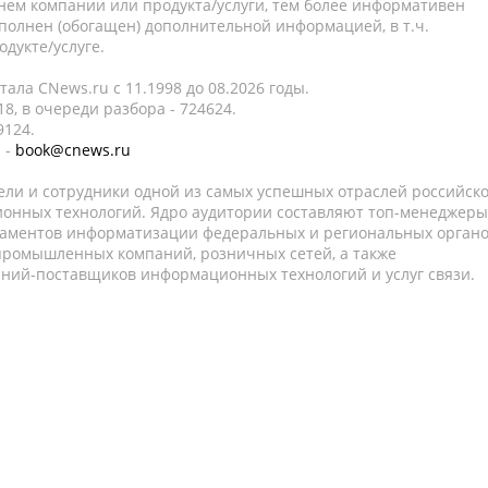
нем компании или продукта/услуги, тем более информативен
полнен (обогащен) дополнительной информацией, в т.ч.
дукте/услуге.
ала CNews.ru c 11.1998 до 08.2026 годы.
8, в очереди разбора - 724624.
9124.
 -
book@cnews.ru
ели и сотрудники одной из самых успешных отраслей российск
онных технологий. Ядро аудитории составляют топ-менеджеры
таментов информатизации федеральных и региональных орган
 промышленных компаний, розничных сетей, а также
аний-поставщиков информационных технологий и услуг связи.