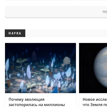
ПО
НАУКА
Почему эволюция
Новое иссле
застопорилась на миллионы
что Земля п