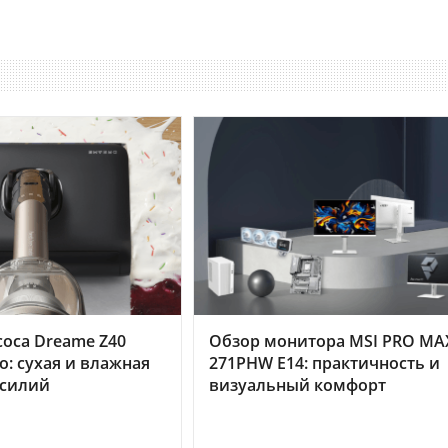
оса Dreame Z40
Обзор монитора MSI PRO MA
o: сухая и влажная
271PHW E14: практичность и
усилий
визуальный комфорт