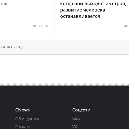
нью
когда они выходят из строя,
развитие человека
останавливается
36174
КАЗАТЬ ЕЩЕ
CNews
Соцсети
Об издании
Max
Реклама
VK