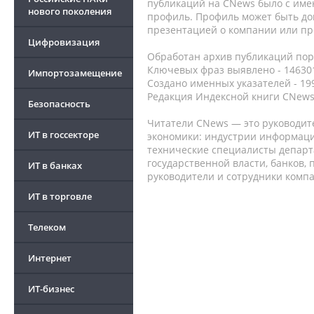
публикаций на CNews было с име
нового поколения
профиль. Профиль может быть до
презентацией о компании или про
Цифровизация
Обработан архив публикаций порт
Ключевых фраз выявлено - 146301
Импортозамещение
Создано именных указателей - 19
Редакция Индексной книги CNews
Безопасность
Читатели CNews — это руководит
ИТ в госсекторе
экономики: индустрии информаци
технические специалисты депар
государственной власти, банков,
ИТ в банках
руководители и сотрудники комп
ИТ в торговле
Телеком
Интернет
ИТ-бизнес