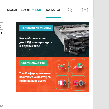
MOEXIT
1806,61
3,08
КАТАЛОГ
ТЕХНОЛОГИЯ МЕСЯЦА
▼
Как выбрать сервер
для ЦОД и не прогадать
в перспективе
CNEWS ANALYTICS
Топ-10 сфер применения
квантовых компьютеров.
Инфографика CNews
е
ше