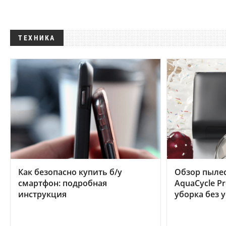
ТЕХНИКА
Как безопасно купить б/у
Обзор пылес
смартфон: подробная
AquaCycle Pr
инструкция
уборка без 