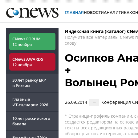
ГЛАВНАЯ
НОВОСТИ
АНАЛИТИКА
КО
Индексная книга (каталог) CNe
Получите все материалы CNews 
CNews FORUM
слову
12 ноября
Осипков Ан
CNews AWARDS
12 ноября
+
Волынец Ро
30 лет рынку ERP
в России
Главные
26.09.2014
Конференция CNew
ИТ-сценарии
2026
* Страница-профиль компании, сис
10 лет российского
создается редактором на основе
бэкапа
тексты всех редакционных раздел
обзоры рынков, интервью, а такж
Российские ПАКи