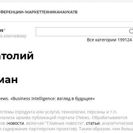
НФЕРЕНЦИИ
МАРКЕТ
ТЕХНИКА
НАУКА
ТВ
ws
*
по ключевому
Все категории
199124
атолий
ман
s. «Business Intelligence: взгляд в будущее»
темы (продукта или услуги), технологии, персоны и т.п.
 анализа архива публикаций портала CNews. Обрабатываются
ов (
новости
, включая "Главные новости",
статьи
, аналитически
е содержание партнёрских проектов). Таким образом, чем боль