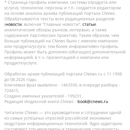
* Страница-профиль компании, системы (продукта или
услуги), технологии, персоны и т.п. создается редактором
на основе анализа архива публикаций портала CNews.
Обрабатываются тексты всех редакционных разделов
(
новости
, включая "Главные новости",
статьи
,
аналитические обзоры рынков, интервью, а также
содержание партнёрских проектов). Таким образом, чем
больше публикаций на CNews было с именем компании
или продукта/услуги, тем более информативен профиль.
Профиль может быть дополнен (обогащен) дополнительной
информацией, в т.ч. презентацией о компании или
продукте/услуге.
Обработан архив публикаций портала CNews.ru c 11.1998
до 08.2026 годы.
Ключевых фраз выявлено - 1463330, в очереди разбора -
724415.
Создано именных указателей - 199231.
Редакция Индексной книги CNews -
book@cnews.ru
Читатели CNews — это руководители и сотрудники одной
из самых успешных отраслей российской экономики:
индустрии информационных технологий. Ядро аудитории
составляют топ-менеджеры и технические специалисты