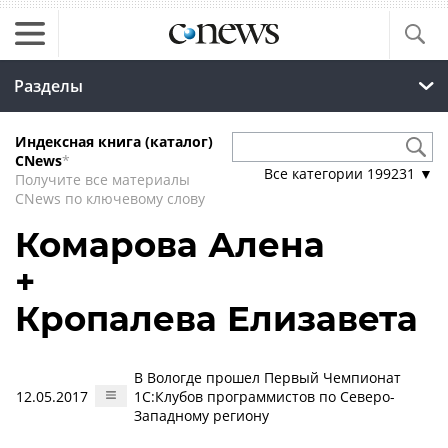
Разделы
Индексная книга (каталог)
CNews
*
Все категории
199231
▼
Получите все материалы
CNews по ключевому слову
Комарова Алена
+
Кропалева Елизавета
В Вологде прошел Первый Чемпионат
12.05.2017
1С:Клубов программистов по Северо-
Западному региону