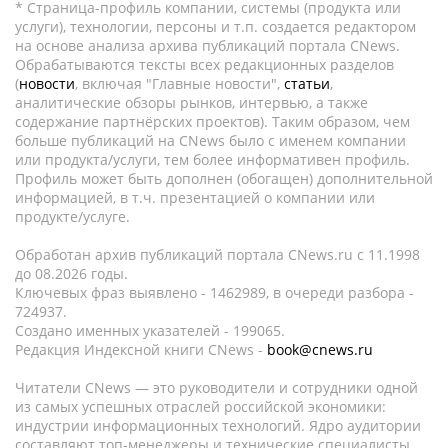
* Страница-профиль компании, системы (продукта или
услуги), технологии, персоны и т.п. создается редактором
на основе анализа архива публикаций портала CNews.
Обрабатываются тексты всех редакционных разделов
(
новости
, включая "Главные новости",
статьи
,
аналитические обзоры рынков, интервью, а также
содержание партнёрских проектов). Таким образом, чем
больше публикаций на CNews было с именем компании
или продукта/услуги, тем более информативен профиль.
Профиль может быть дополнен (обогащен) дополнительной
информацией, в т.ч. презентацией о компании или
продукте/услуге.
Обработан архив публикаций портала CNews.ru c 11.1998
до 08.2026 годы.
Ключевых фраз выявлено - 1462989, в очереди разбора -
724937.
Создано именных указателей - 199065.
Редакция Индексной книги CNews -
book@cnews.ru
Читатели CNews — это руководители и сотрудники одной
из самых успешных отраслей российской экономики:
индустрии информационных технологий. Ядро аудитории
составляют топ-менеджеры и технические специалисты