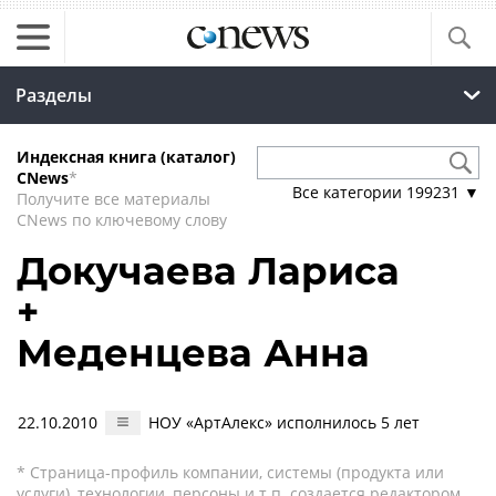
Разделы
Индексная книга (каталог)
CNews
*
Все категории
199231
▼
Получите все материалы
CNews по ключевому слову
Докучаева Лариса
+
Меденцева Анна
22.10.2010
НОУ «АртАлекс» исполнилось 5 лет
* Страница-профиль компании, системы (продукта или
услуги), технологии, персоны и т.п. создается редактором