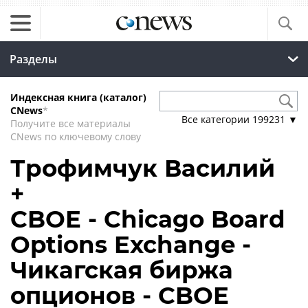
Разделы
Индексная книга (каталог)
CNews
*
Все категории
199231
▼
Получите все материалы
CNews по ключевому слову
Трофимчук Василий
+
CBOE - Chicago Board
Options Exchange -
Чикагская биржа
опционов - CBOE