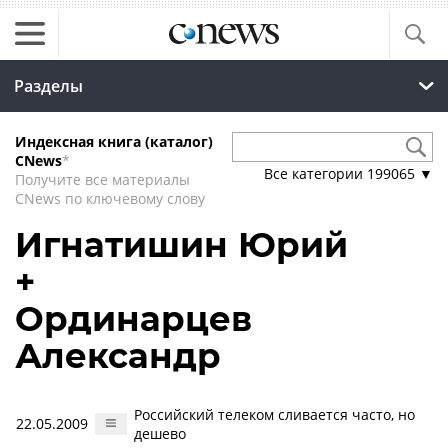
Разделы
Индексная книга (каталог)
CNews
*
Все категории
199065
▼
Получите все материалы
CNews по ключевому слову
Игнатишин Юрий
+
Ординарцев
Александр
Российский телеком сливается часто, но
22.05.2009
дешево