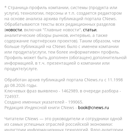
* Страница-профиль компании, системы (продукта или
услуги), технологии, персоны и т.п. создается редактором
на основе анализа архива публикаций портала CNews.
Обрабатываются тексты всех редакционных разделов
(
новости
, включая "Главные новости",
статьи
,
аналитические обзоры рынков, интервью, а также
содержание партнёрских проектов). Таким образом, чем
больше публикаций на CNews было с именем компании
или продукта/услуги, тем более информативен профиль.
Профиль может быть дополнен (обогащен) дополнительной
информацией, в т.ч. презентацией о компании или
продукте/услуге.
Обработан архив публикаций портала CNews.ru c 11.1998
до 08.2026 годы.
Ключевых фраз выявлено - 1462989, в очереди разбора -
724937.
Создано именных указателей - 199065.
Редакция Индексной книги CNews -
book@cnews.ru
Читатели CNews — это руководители и сотрудники одной
из самых успешных отраслей российской экономики:
индустрии информационных технологий. Ядро аудитории