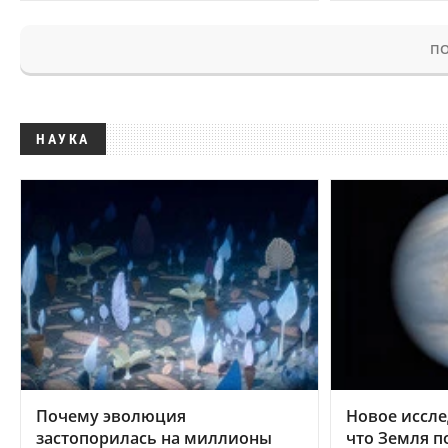
ПО
НАУКА
Почему эволюция
Новое иссле
застопорилась на миллионы
что Земля п