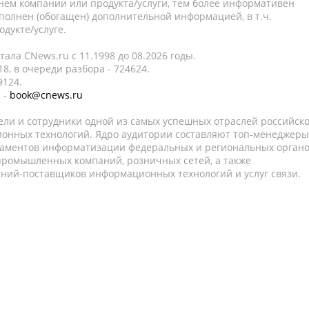
нем компании или продукта/услуги, тем более информативен
полнен (обогащен) дополнительной информацией, в т.ч.
дукте/услуге.
ала CNews.ru c 11.1998 до 08.2026 годы.
8, в очереди разбора - 724624.
9124.
 -
book@cnews.ru
ели и сотрудники одной из самых успешных отраслей российск
онных технологий. Ядро аудитории составляют топ-менеджеры
таментов информатизации федеральных и региональных орган
 промышленных компаний, розничных сетей, а также
аний-поставщиков информационных технологий и услуг связи.