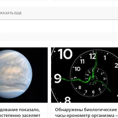
КАЗАТЬ ЕЩЕ
дование показало,
Обнаружены биологические
остепенно заселяет
часы-хронометр организма 