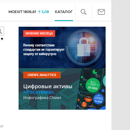
MOEXIT
1806,61
3,08
КАТАЛОГ
МНЕНИЕ МЕСЯЦА
▼
Почему соответствие
стандартам не гарантирует
защиту от киберугроз
CNEWS ANALYTICS
Цифровые активы
«Росатома».
Инфографика CNews
е
ше