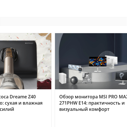
оса Dreame Z40
Обзор монитора MSI PRO MA
o: сухая и влажная
271PHW E14: практичность и
усилий
визуальный комфорт