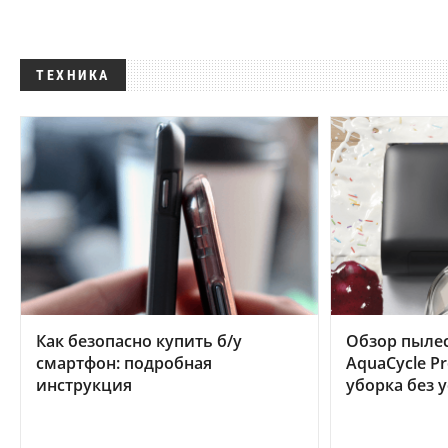
ТЕХНИКА
Как безопасно купить б/у
Обзор пылес
смартфон: подробная
AquaCycle Pr
инструкция
уборка без 