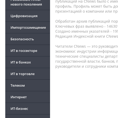
публикаций на CNews было с име
нового поколения
профиль. Профиль может быть до
презентацией о компании или про
Цифровизация
Обработан архив публикаций порт
Ключевых фраз выявлено - 146301
Импортозамещение
Создано именных указателей - 19
Редакция Индексной книги CNews
Безопасность
Читатели CNews — это руководит
ИТ в госсекторе
экономики: индустрии информаци
технические специалисты депар
государственной власти, банков,
ИТ в банках
руководители и сотрудники комп
ИТ в торговле
Телеком
Интернет
ИТ-бизнес