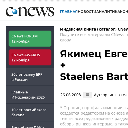
ГЛАВНАЯ
НОВОСТИ
АНАЛИТИКА
КО
Индексная книга (каталог) CNe
Получите все материалы CNews 
CNews FORUM
слову
12 ноября
Якимец Евг
CNews AWARDS
12 ноября
+
Staelens Bar
30 лет рынку ERP
в России
Главные
26.06.2008
Аутсорсинг в те
ИТ-сценарии
2026
* Страница-профиль компании, сис
10 лет российского
создается редактором на основе
бэкапа
тексты всех редакционных раздел
обзоры рынков, интервью, а такж
Российские ПАКи