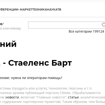
НФЕРЕНЦИИ
МАРКЕТ
ТЕХНИКА
НАУКА
ТВ
ws
*
по ключевому
Все категории
199124
ений
t - Стаеленс Барт
лекоме: нужна ли операторам помощь?
темы (продукта или услуги), технологии, персоны и т.п.
 анализа архива публикаций портала CNews. Обрабатываются
ов (
новости
, включая "Главные новости",
статьи
, аналитически
е содержание партнёрских проектов). Таким образом, чем боль