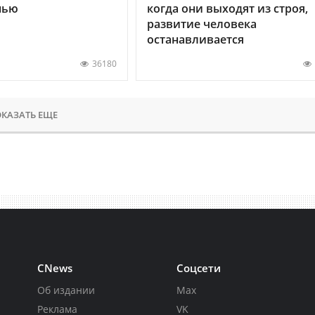
нью
когда они выходят из строя,
развитие человека
останавливается
36180
КАЗАТЬ ЕЩЕ
CNews
Соцсети
Об издании
Max
Реклама
VK