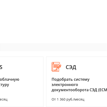
S
СЭД
 облачную
Подобрать систему
туру
электронного
документооборота СЭД (ECM
месяц
От 1 360 руб./месяц