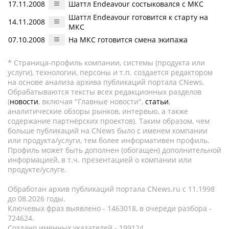
17.11.2008
Шаттл Endeavour состыковался с МКС
Шаттл Endeavour готовится к старту на
14.11.2008
МКС
07.10.2008
На МКС готовится смена экипажа
* Страница-профиль компании, системы (продукта или
услуги), технологии, персоны и т.п. создается редактором
на основе анализа архива публикаций портала CNews.
Обрабатываются тексты всех редакционных разделов
(
новости
, включая "Главные новости",
статьи
,
аналитические обзоры рынков, интервью, а также
содержание партнёрских проектов). Таким образом, чем
больше публикаций на CNews было с именем компании
или продукта/услуги, тем более информативен профиль.
Профиль может быть дополнен (обогащен) дополнительной
информацией, в т.ч. презентацией о компании или
продукте/услуге.
Обработан архив публикаций портала CNews.ru c 11.1998
до 08.2026 годы.
Ключевых фраз выявлено - 1463018, в очереди разбора -
724624.
Создано именных указателей - 199124.