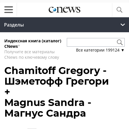
Разделы
Индексная книга (каталог)
CNews
*
Все категории
199124
▼
Получите все материалы
CNews по ключевому слову
Chamitoff Gregory -
Шэметофф Грегори
+
Magnus Sandra -
Магнус Сандра