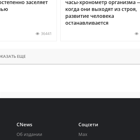
остепенно заселяет
часы-хронометр организма 
нью
когда они выходят из строя,
развитие человека
останавливается
36441
КАЗАТЬ ЕЩЕ
CNews
Соцсети
Об издании
Max