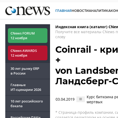
ГЛАВНАЯ
НОВОСТИ
АНАЛИТИКА
КО
Индексная книга (каталог) CNe
Получите все материалы CNews 
CNews FORUM
слову
12 ноября
Coinrail - к
CNews AWARDS
12 ноября
+
von Landsber
30 лет рынку ERP
в России
Ландсберг-
Главные
ИТ-сценарии
2026
Курс биткоина р
03.04.2019
10 лет российского
мертвых
бэкапа
* Страница-профиль компании, сис
создается редактором на основе
Российские ПАКи