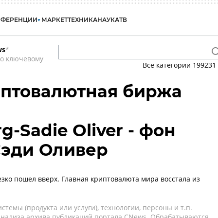
НФЕРЕНЦИИ
МАРКЕТ
ТЕХНИКА
НАУКА
ТВ
ws
*
по ключевому
Все категории
199231
риптовалютная биржа
g-Sadie Oliver - фон
Сэди Оливер
езко пошел вверх. Главная криптовалюта мира восстала из
темы (продукта или услуги), технологии, персоны и т.п.
 анализа архива публикаций портала CNews. Обрабатываются