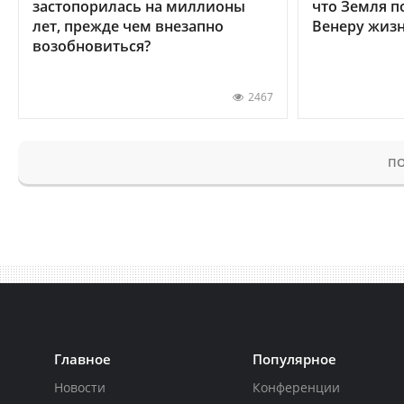
застопорилась на миллионы
что Земля п
лет, прежде чем внезапно
Венеру жиз
возобновиться?
2467
ПО
Главное
Популярное
Новости
Конференции