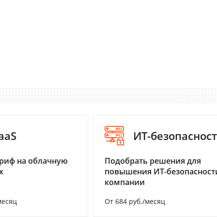
aaS
ИТ-безопаснос
риф на облачную
Подобрать решения для
х
повышения ИТ-безопасност
компании
месяц
От 684 руб./месяц