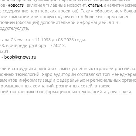
ов (
новости
, включая "Главные новости",
статьи
, аналитически
е содержание партнёрских проектов). Таким образом, чем боль
нем компании или продукта/услуги, тем более информативен
полнен (обогащен) дополнительной информацией, в т.ч.
дукте/услуге.
ала CNews.ru c 11.1998 до 08.2026 годы.
8, в очереди разбора - 724413.
9231.
 -
book@cnews.ru
ели и сотрудники одной из самых успешных отраслей российск
онных технологий. Ядро аудитории составляют топ-менеджеры
таментов информатизации федеральных и региональных орган
 промышленных компаний, розничных сетей, а также
аний-поставщиков информационных технологий и услуг связи.