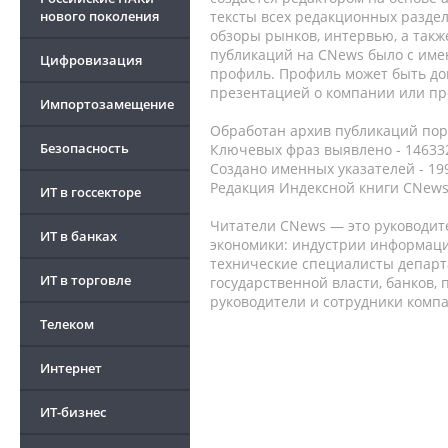
нового поколения
тексты всех редакционных раздел
обзоры рынков, интервью, а такж
публикаций на CNews было с име
Цифровизация
профиль. Профиль может быть до
презентацией о компании или про
Импортозамещение
Обработан архив публикаций порт
Безопасность
Ключевых фраз выявлено - 146332
Создано именных указателей - 19
Редакция Индексной книги CNews
ИТ в госсекторе
Читатели CNews — это руководит
ИТ в банках
экономики: индустрии информаци
технические специалисты депар
ИТ в торговле
государственной власти, банков,
руководители и сотрудники комп
Телеком
Интернет
ИТ-бизнес